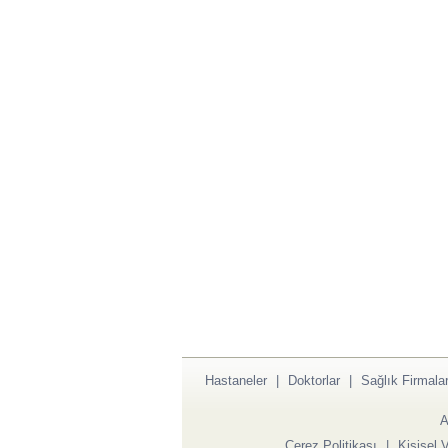
Hastaneler
|
Doktorlar
|
Sağlık Firmalar
A
Çerez Politikası
|
Kişisel 