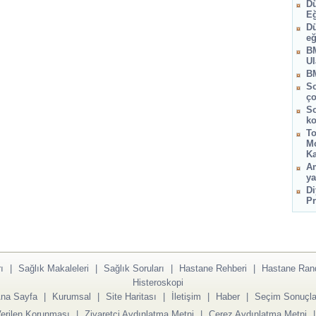
Dü
Eğ
Dü
eğ
BM
Ul
BM
So
ço
So
ko
To
Mo
Ka
Am
ya
Di
Pr
ı
|
Sağlık Makaleleri
|
Sağlık Soruları
|
Hastane Rehberi
|
Hastane Ran
Histeroskopi
na Sayfa
|
Kurumsal
|
Site Haritası
|
İletişim
|
Haber
|
Seçim Sonuçla
Verilen Korunması
|
Ziyaretçi Aydınlatma Metni
|
Çerez Aydınlatma Metni