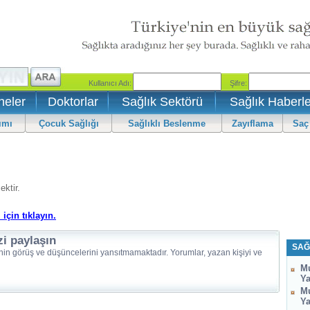
neler
Doktorlar
Sağlık Sektörü
Sağlık Haberle
ımı
Çocuk Sağlığı
Sağlıklı Beslenme
Zayıflama
Saç
ektir.
 için tıklayın.
zi paylaşın
SAĞ
nin görüş ve düşüncelerini yansıtmamaktadır. Yorumlar, yazan kişiyi ve
Mu
Ya
Mu
Ya