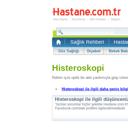
Ana Sayfa
|
Kurumsal
|
Site Haritası
|
İletişim
Sağlık Rehberi
Hasta
Göz Sağlığı
Diyabet
Bebek Bak
Histeroskopi
Rahim içini optik bir alet yardımıyla girip izlem
Histeroskopi ile ilgili daha geniş bilgi
Histeroskopi ile ilgili düşünceni
Yazılan yorumlar hiçbir şekilde Hastane.com.tr'
Facebook.com'daki profilini ilgilendirmektedir.