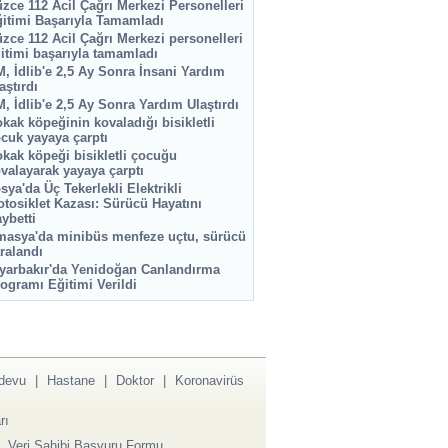
zce 112 Acil Çağrı Merkezi Personelleri
itimi Başarıyla Tamamladı
zce 112 Acil Çağrı Merkezi personelleri
itimi başarıyla tamamladı
, İdlib'e 2,5 Ay Sonra İnsani Yardım
aştırdı
, İdlib'e 2,5 Ay Sonra Yardım Ulaştırdı
kak köpeğinin kovaladığı bisikletli
cuk yayaya çarptı
kak köpeği bisikletli çocuğu
valayarak yayaya çarptı
sya'da Üç Tekerlekli Elektrikli
tosiklet Kazası: Sürücü Hayatını
ybetti
asya'da minibüs menfeze uçtu, sürücü
ralandı
yarbakır'da Yenidoğan Canlandırma
ogramı Eğitimi Verildi
devu
|
Hastane
|
Doktor
|
Koronavirüs
rı
|
Veri Sahibi Başvuru Formu