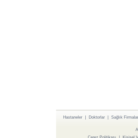
Hastaneler
|
Doktorlar
|
Sağlık Firmalar
A
Çerez Politikası
|
Kişisel 