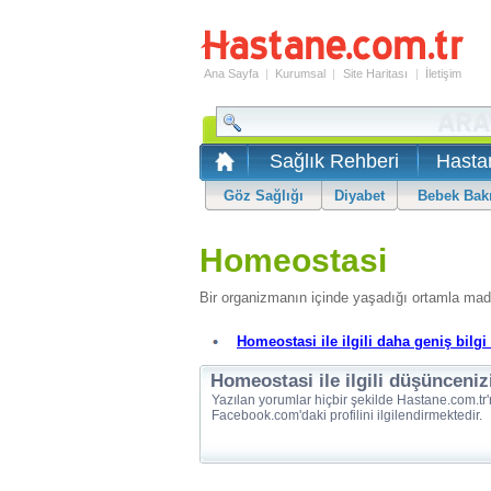
Ana Sayfa
|
Kurumsal
|
Site Haritası
|
İletişim
Sağlık Rehberi
Hasta
Göz Sağlığı
Diyabet
Bebek Bak
Homeostasi
Bir organizmanın içinde yaşadığı ortamla madde
Homeostasi ile ilgili daha geniş bilgi 
Homeostasi ile ilgili düşünceniz
Yazılan yorumlar hiçbir şekilde Hastane.com.tr'
Facebook.com'daki profilini ilgilendirmektedir.