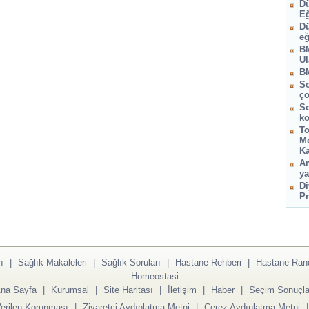
Dü
Eğ
Dü
eğ
BM
Ul
BM
So
ço
So
ko
To
Mo
Ka
Am
ya
Di
Pr
ı
|
Sağlık Makaleleri
|
Sağlık Soruları
|
Hastane Rehberi
|
Hastane Ran
Homeostasi
na Sayfa
|
Kurumsal
|
Site Haritası
|
İletişim
|
Haber
|
Seçim Sonuçla
Verilen Korunması
|
Ziyaretçi Aydınlatma Metni
|
Çerez Aydınlatma Metni