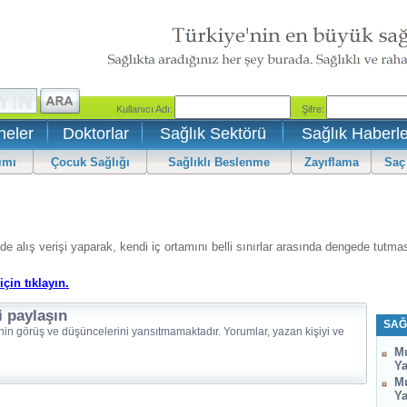
neler
Doktorlar
Sağlık Sektörü
Sağlık Haberle
ımı
Çocuk Sağlığı
Sağlıklı Beslenme
Zayıflama
Saç
 alış verişi yaparak, kendi iç ortamını belli sınırlar arasında dengede tutmas
için tıklayın.
i paylaşın
SAĞ
nin görüş ve düşüncelerini yansıtmamaktadır. Yorumlar, yazan kişiyi ve
Mu
Ya
Mu
Ya