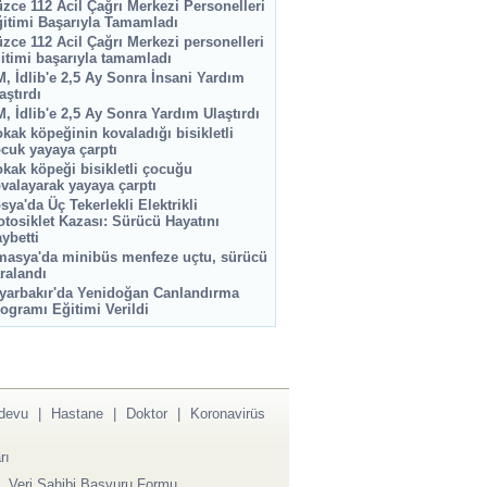
zce 112 Acil Çağrı Merkezi Personelleri
itimi Başarıyla Tamamladı
zce 112 Acil Çağrı Merkezi personelleri
itimi başarıyla tamamladı
, İdlib'e 2,5 Ay Sonra İnsani Yardım
aştırdı
, İdlib'e 2,5 Ay Sonra Yardım Ulaştırdı
kak köpeğinin kovaladığı bisikletli
cuk yayaya çarptı
kak köpeği bisikletli çocuğu
valayarak yayaya çarptı
sya'da Üç Tekerlekli Elektrikli
tosiklet Kazası: Sürücü Hayatını
ybetti
asya'da minibüs menfeze uçtu, sürücü
ralandı
yarbakır'da Yenidoğan Canlandırma
ogramı Eğitimi Verildi
devu
|
Hastane
|
Doktor
|
Koronavirüs
rı
|
Veri Sahibi Başvuru Formu