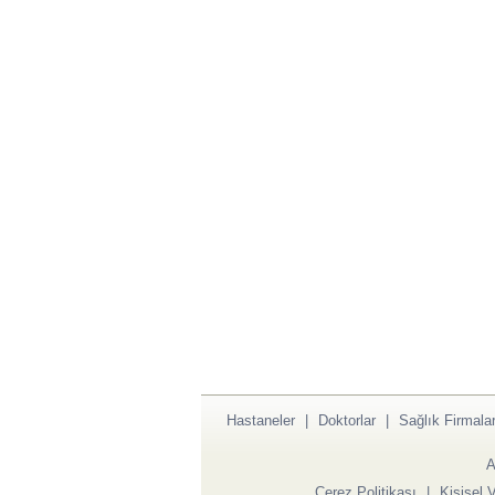
Hastaneler
|
Doktorlar
|
Sağlık Firmalar
A
Çerez Politikası
|
Kişisel 