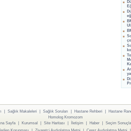
Dü
Eğ
Dü
eğ
BM
Ul
BM
So
ço
So
ko
To
Mo
Ka
Am
ya
Di
Pr
ı
|
Sağlık Makaleleri
|
Sağlık Soruları
|
Hastane Rehberi
|
Hastane Ran
Homolog Kromozom
na Sayfa
|
Kurumsal
|
Site Haritası
|
İletişim
|
Haber
|
Seçim Sonuçla
Verilen Korunması
|
Ziyaretçi Aydınlatma Metni
|
Çerez Aydınlatma Metni