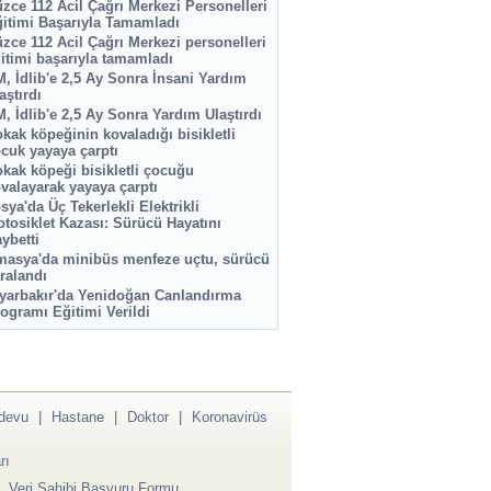
zce 112 Acil Çağrı Merkezi Personelleri
itimi Başarıyla Tamamladı
zce 112 Acil Çağrı Merkezi personelleri
itimi başarıyla tamamladı
, İdlib'e 2,5 Ay Sonra İnsani Yardım
aştırdı
, İdlib'e 2,5 Ay Sonra Yardım Ulaştırdı
kak köpeğinin kovaladığı bisikletli
cuk yayaya çarptı
kak köpeği bisikletli çocuğu
valayarak yayaya çarptı
sya'da Üç Tekerlekli Elektrikli
tosiklet Kazası: Sürücü Hayatını
ybetti
asya'da minibüs menfeze uçtu, sürücü
ralandı
yarbakır'da Yenidoğan Canlandırma
ogramı Eğitimi Verildi
devu
|
Hastane
|
Doktor
|
Koronavirüs
rı
|
Veri Sahibi Başvuru Formu