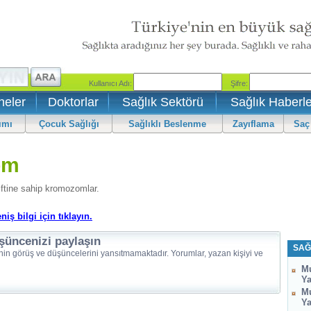
neler
Doktorlar
Sağlık Sektörü
Sağlık Haberle
ımı
Çocuk Sağlığı
Sağlıklı Beslenme
Zayıflama
Saç
om
iftine sahip kromozomlar.
ş bilgi için tıklayın.
şüncenizi paylaşın
SAĞ
nin görüş ve düşüncelerini yansıtmamaktadır. Yorumlar, yazan kişiyi ve
Mu
Ya
Mu
Ya