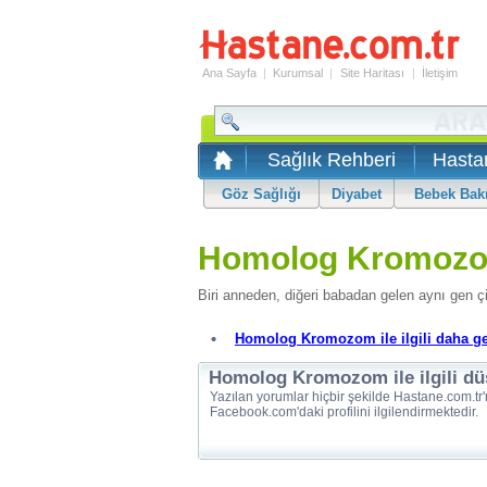
Ana Sayfa
|
Kurumsal
|
Site Haritası
|
İletişim
Sağlık Rehberi
Hasta
Göz Sağlığı
Diyabet
Bebek Bak
Homolog Kromoz
Biri anneden, diğeri babadan gelen aynı gen ç
Homolog Kromozom ile ilgili daha geni
Homolog Kromozom ile ilgili dü
Yazılan yorumlar hiçbir şekilde Hastane.com.tr'
Facebook.com'daki profilini ilgilendirmektedir.