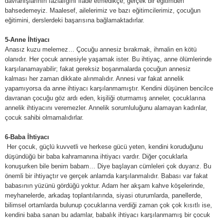
davranışlarının fazlalığını ifade etmedikçe, gerçek bir eğitimden
bahsedemeyiz. Maalesef, ailelerimiz ve bazı eğitimcilerimiz, çocuğun
eğitimini, derslerdeki başarısına bağlamaktadırlar.
5-Anne İhtiyacı
Anasız kuzu melemez… Çocuğu annesiz bırakmak, ihmalin en kötü
olanıdır. Her çocuk annesiyle yaşamak ister. Bu ihtiyaç, anne ölümlerinde
karşılanamayabilir; fakat gereksiz boşanmalarda çocuğun annesiz
kalması her zaman dikkate alınmalıdır. Annesi var fakat annelik
yapamıyorsa da anne ihtiyacı karşılanmamıştır. Kendini düşünen bencilce
davranan çocuğu göz ardı eden, kişiliği oturmamış anneler, çocuklarına
annelik ihtiyacını veremezler. Annelik sorumluluğunu alamayan kadınlar,
çocuk sahibi olmamalıdırlar.
6-Baba İhtiyacı
Her çocuk, güçlü kuvvetli ve herkese gücü yeten, kendini koruduğunu
düşündüğü bir baba kahramanına ihtiyacı vardır. Diğer çocuklarla
konuşurken bile benim babam… Diye başlayan cümleleri çok duyarız. Bu
önemli bir ihtiyaçtır ve gerçek anlamda karşılanmalıdır. Babası var fakat
babasının yüzünü gördüğü yoktur. Adam her akşam kahve köşelerinde,
meyhanelerde, arkadaş toplantılarında, siyasi oturumlarda, panellerde,
bilimsel ortamlarda bulunup çocuklarına verdiği zaman çok çok kısıtlı ise,
kendini baba sanan bu adamlar, babalık ihtiyacı karşılanmamış bir çocuk