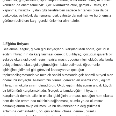
korkuları da önemsemeliyiz. Çocuklarımızda öfke, gerginlik, stres, içe
kapanma, hırsızlık, yalan gibi belirtilerden sadece bir tanesi olsa da bir
psikoloğa, psikolojik danışmana, psikiyatriste danışılmalı ve bu önemsiz
görünen belirtilere karşı gerekli önlemler alınmalıdır.
4-Eğitim İhtiyacı
Beslenme, sağlık, güven gibi ihtiyaçlarını karşıladıktan sonra, çocuğun
eğitim ihtiyacının da karşılanması gerekir. Bu ihtiyaç, çocuğun güvenli bir
şekilde okula gidip-gelmesinin sağlanması, çocuğun ilgili olduğu alanlarda
pekiştirilmesi, okula gidip-gitmediğinin takip edilmesi, öğretmenle
işbirliğine girilmesi gibi görevleri kapsayan ve çocuğun
toplumsallaşmasında ve meslek sahibi olmasında çok önemli bir yeri olan
önemli bir ihtiyaçtır. Ailelerimizin bilmesi gereken en önemli konu, eğitim
ihtiyacının okulla sınırlı olmadığıdır. Okul, eğitim ihtiyacının ancak küçük
bir bölümünü karşılamaktadır. Gerçek anlamda eğitim ihtiyacını
karşılamak demek, ailenin okulla işbirliğinin artması, çocuğun hem okulda
hem de aile ortamında takibinin sağlanması, olumlu ya da olumsuz
davranışlarının takip edilmesi ve bu davranışlarının değiştirilmesi
anlamına gelmektedir. Çocuğun eğitimli olması demek, olumlu