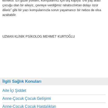
etmektir. En güzel yöntem, komşularınız için dış kapıya “0-6 yaş arası
çocuğu olan bir aileyiz, çevreye verdiğimiz rahatsızlıktan dolayı özür
dileriz” gibi bir yazı komşularınızla sorun yaşamanızı bir nebze de olsa
azaltabilir.
UZMAN KLİNİK PSİKOLOG MEHMET KURTOĞLU
İlgili Sağlık Konuları
Aile İçi Şiddet
Anne-Çocuk Çocuk Gelişimi
Anne-Çocuk Çocuk Hastalıkları