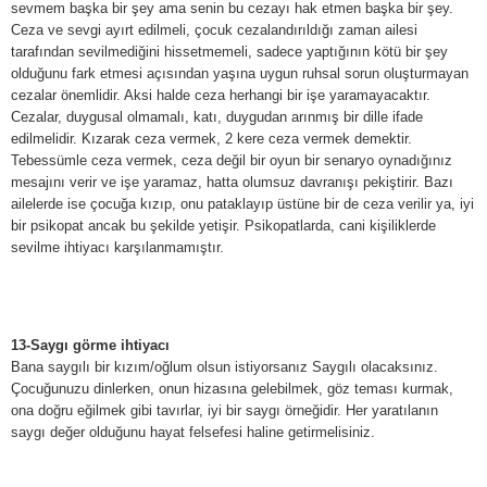
sevmem başka bir şey ama senin bu cezayı hak etmen başka bir şey.
Ceza ve sevgi ayırt edilmeli, çocuk cezalandırıldığı zaman ailesi
tarafından sevilmediğini hissetmemeli, sadece yaptığının kötü bir şey
olduğunu fark etmesi açısından yaşına uygun ruhsal sorun oluşturmayan
cezalar önemlidir. Aksi halde ceza herhangi bir işe yaramayacaktır.
Cezalar, duygusal olmamalı, katı, duygudan arınmış bir dille ifade
edilmelidir. Kızarak ceza vermek, 2 kere ceza vermek demektir.
Tebessümle ceza vermek, ceza değil bir oyun bir senaryo oynadığınız
mesajını verir ve işe yaramaz, hatta olumsuz davranışı pekiştirir. Bazı
ailelerde ise çocuğa kızıp, onu pataklayıp üstüne bir de ceza verilir ya, iyi
bir psikopat ancak bu şekilde yetişir. Psikopatlarda, cani kişiliklerde
sevilme ihtiyacı karşılanmamıştır.
13-Saygı görme ihtiyacı
Bana saygılı bir kızım/oğlum olsun istiyorsanız Saygılı olacaksınız.
Çocuğunuzu dinlerken, onun hizasına gelebilmek, göz teması kurmak,
ona doğru eğilmek gibi tavırlar, iyi bir saygı örneğidir. Her yaratılanın
saygı değer olduğunu hayat felsefesi haline getirmelisiniz.