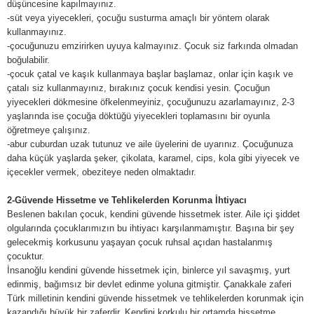
düşüncesine kapılmayınız.
-süt veya yiyecekleri, çocuğu susturma amaçlı bir yöntem olarak
kullanmayınız.
-çocuğunuzu emzirirken uyuya kalmayınız. Çocuk siz farkında olmadan
boğulabilir.
-çocuk çatal ve kaşık kullanmaya başlar başlamaz, onlar için kaşık ve
çatalı siz kullanmayınız, bırakınız çocuk kendisi yesin. Çocuğun
yiyecekleri dökmesine öfkelenmeyiniz, çocuğunuzu azarlamayınız, 2-3
yaşlarında ise çocuğa döktüğü yiyecekleri toplamasını bir oyunla
öğretmeye çalışınız.
-abur cuburdan uzak tutunuz ve aile üyelerini de uyarınız. Çocuğunuza
daha küçük yaşlarda şeker, çikolata, karamel, cips, kola gibi yiyecek ve
içecekler vermek, obeziteye neden olmaktadır.
2-Güvende Hissetme ve Tehlikelerden Korunma İhtiyacı
Beslenen bakılan çocuk, kendini güvende hissetmek ister. Aile içi şiddet
olgularında çocuklarımızın bu ihtiyacı karşılanmamıştır. Başına bir şey
gelecekmiş korkusunu yaşayan çocuk ruhsal açıdan hastalanmış
çocuktur.
İnsanoğlu kendini güvende hissetmek için, binlerce yıl savaşmış, yurt
edinmiş, bağımsız bir devlet edinme yoluna gitmiştir. Çanakkale zaferi
Türk milletinin kendini güvende hissetmek ve tehlikelerden korunmak için
kazandığı büyük bir zaferdir. Kendini korkulu bir ortamda hissetme