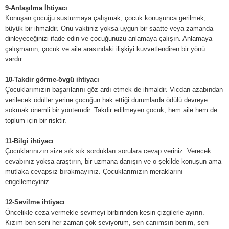
9-Anlaşılma İhtiyacı
Konuşan çocuğu susturmaya çalışmak, çocuk konuşunca gerilmek,
büyük bir ihmaldir. Onu vaktiniz yoksa uygun bir saatte veya zamanda
dinleyeceğinizi ifade edin ve çocuğunuzu anlamaya çalışın. Anlamaya
çalışmanın, çocuk ve aile arasındaki ilişkiyi kuvvetlendiren bir yönü
vardır.
10-Takdir görme-övgü ihtiyacı
Çocuklarımızın başarılarını göz ardı etmek de ihmaldir. Vicdan azabından
verilecek ödüller yerine çocuğun hak ettiği durumlarda ödülü devreye
sokmak önemli bir yöntemdir. Takdir edilmeyen çocuk, hem aile hem de
toplum için bir risktir.
11-Bilgi ihtiyacı
Çocuklarınızın size sık sık sordukları sorulara cevap veriniz. Verecek
cevabınız yoksa araştırın, bir uzmana danışın ve o şekilde konuşun ama
mutlaka cevapsız bırakmayınız. Çocuklarımızın meraklarını
engellemeyiniz.
12-Sevilme ihtiyacı
Öncelikle ceza vermekle sevmeyi birbirinden kesin çizgilerle ayırın.
Kızım ben seni her zaman çok seviyorum, sen canımsın benim, seni