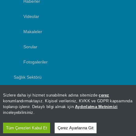
Haberler
Videolar
Makaleler
Sorular
Fotogaleriler
Sağlık Sektörü
Yazarlar
Sizlere daha iyi hizmet sunabilmek adına sitemizde
çerez
konumlandırmaktayız. Kişisel verileriniz, KVKK ve GDPR kapsamında
toplanıp işlenir. Detaylı bilgi almak için
Aydınlatma Metnimizi
inceleyebilirsiniz.
Tüm Çerezleri Kabul Et
Çerez Ayarlarına Git