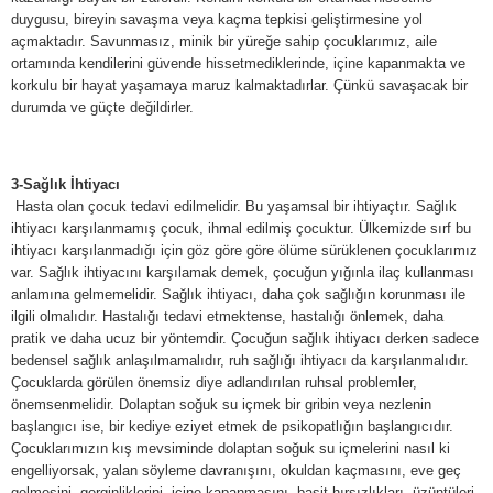
duygusu, bireyin savaşma veya kaçma tepkisi geliştirmesine yol
açmaktadır. Savunmasız, minik bir yüreğe sahip çocuklarımız, aile
ortamında kendilerini güvende hissetmediklerinde, içine kapanmakta ve
korkulu bir hayat yaşamaya maruz kalmaktadırlar. Çünkü savaşacak bir
durumda ve güçte değildirler.
3-Sağlık İhtiyacı
Hasta olan çocuk tedavi edilmelidir. Bu yaşamsal bir ihtiyaçtır. Sağlık
ihtiyacı karşılanmamış çocuk, ihmal edilmiş çocuktur. Ülkemizde sırf bu
ihtiyacı karşılanmadığı için göz göre göre ölüme sürüklenen çocuklarımız
var. Sağlık ihtiyacını karşılamak demek, çocuğun yığınla ilaç kullanması
anlamına gelmemelidir. Sağlık ihtiyacı, daha çok sağlığın korunması ile
ilgili olmalıdır. Hastalığı tedavi etmektense, hastalığı önlemek, daha
pratik ve daha ucuz bir yöntemdir. Çocuğun sağlık ihtiyacı derken sadece
bedensel sağlık anlaşılmamalıdır, ruh sağlığı ihtiyacı da karşılanmalıdır.
Çocuklarda görülen önemsiz diye adlandırılan ruhsal problemler,
önemsenmelidir. Dolaptan soğuk su içmek bir gribin veya nezlenin
başlangıcı ise, bir kediye eziyet etmek de psikopatlığın başlangıcıdır.
Çocuklarımızın kış mevsiminde dolaptan soğuk su içmelerini nasıl ki
engelliyorsak, yalan söyleme davranışını, okuldan kaçmasını, eve geç
gelmesini, gerginliklerini, içine kapanmasını, basit hırsızlıkları, üzüntüleri,