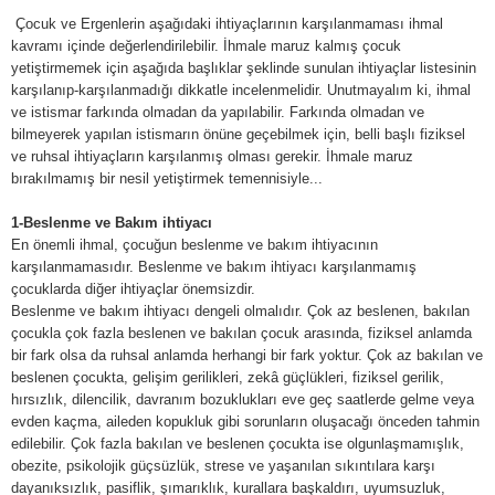
Çocuk ve Ergenlerin aşağıdaki ihtiyaçlarının karşılanmaması ihmal
kavramı içinde değerlendirilebilir. İhmale maruz kalmış çocuk
yetiştirmemek için aşağıda başlıklar şeklinde sunulan ihtiyaçlar listesinin
karşılanıp-karşılanmadığı dikkatle incelenmelidir. Unutmayalım ki, ihmal
ve istismar farkında olmadan da yapılabilir. Farkında olmadan ve
bilmeyerek yapılan istismarın önüne geçebilmek için, belli başlı fiziksel
ve ruhsal ihtiyaçların karşılanmış olması gerekir. İhmale maruz
bırakılmamış bir nesil yetiştirmek temennisiyle...
1-Beslenme ve Bakım ihtiyacı
En önemli ihmal, çocuğun beslenme ve bakım ihtiyacının
karşılanmamasıdır. Beslenme ve bakım ihtiyacı karşılanmamış
çocuklarda diğer ihtiyaçlar önemsizdir.
Beslenme ve bakım ihtiyacı dengeli olmalıdır. Çok az beslenen, bakılan
çocukla çok fazla beslenen ve bakılan çocuk arasında, fiziksel anlamda
bir fark olsa da ruhsal anlamda herhangi bir fark yoktur. Çok az bakılan ve
beslenen çocukta, gelişim gerilikleri, zekâ güçlükleri, fiziksel gerilik,
hırsızlık, dilencilik, davranım bozuklukları eve geç saatlerde gelme veya
evden kaçma, aileden kopukluk gibi sorunların oluşacağı önceden tahmin
edilebilir. Çok fazla bakılan ve beslenen çocukta ise olgunlaşmamışlık,
obezite, psikolojik güçsüzlük, strese ve yaşanılan sıkıntılara karşı
dayanıksızlık, pasiflik, şımarıklık, kurallara başkaldırı, uyumsuzluk,