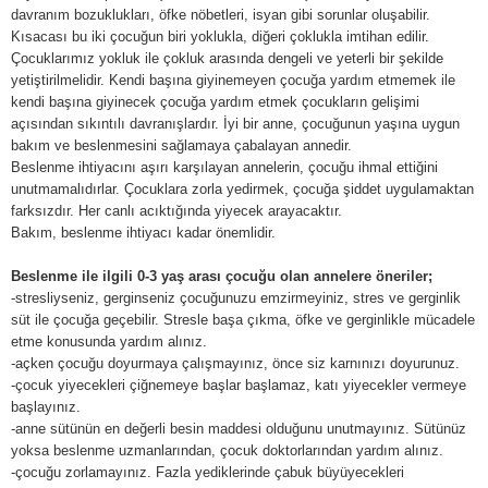
davranım bozuklukları, öfke nöbetleri, isyan gibi sorunlar oluşabilir.
Kısacası bu iki çocuğun biri yoklukla, diğeri çoklukla imtihan edilir.
Çocuklarımız yokluk ile çokluk arasında dengeli ve yeterli bir şekilde
yetiştirilmelidir. Kendi başına giyinemeyen çocuğa yardım etmemek ile
kendi başına giyinecek çocuğa yardım etmek çocukların gelişimi
açısından sıkıntılı davranışlardır. İyi bir anne, çocuğunun yaşına uygun
bakım ve beslenmesini sağlamaya çabalayan annedir.
Beslenme ihtiyacını aşırı karşılayan annelerin, çocuğu ihmal ettiğini
unutmamalıdırlar. Çocuklara zorla yedirmek, çocuğa şiddet uygulamaktan
farksızdır. Her canlı acıktığında yiyecek arayacaktır.
Bakım, beslenme ihtiyacı kadar önemlidir.
Beslenme ile ilgili 0-3 yaş arası çocuğu olan annelere öneriler;
-stresliyseniz, gerginseniz çocuğunuzu emzirmeyiniz, stres ve gerginlik
süt ile çocuğa geçebilir. Stresle başa çıkma, öfke ve gerginlikle mücadele
etme konusunda yardım alınız.
-açken çocuğu doyurmaya çalışmayınız, önce siz karnınızı doyurunuz.
-çocuk yiyecekleri çiğnemeye başlar başlamaz, katı yiyecekler vermeye
başlayınız.
-anne sütünün en değerli besin maddesi olduğunu unutmayınız. Sütünüz
yoksa beslenme uzmanlarından, çocuk doktorlarından yardım alınız.
-çocuğu zorlamayınız. Fazla yediklerinde çabuk büyüyecekleri