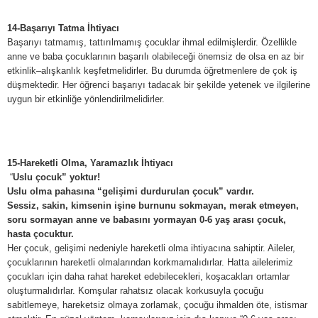
14-Başarıyı Tatma İhtiyacı
Başarıyı tatmamış, tattırılmamış çocuklar ihmal edilmişlerdir. Özellikle
anne ve baba çocuklarının başarılı olabileceği önemsiz de olsa en az bir
etkinlik–alışkanlık keşfetmelidirler. Bu durumda öğretmenlere de çok iş
düşmektedir. Her öğrenci başarıyı tadacak bir şekilde yetenek ve ilgilerine
uygun bir etkinliğe yönlendirilmelidirler.
15-Hareketli Olma, Yaramazlık İhtiyacı
“
Uslu çocuk” yoktur!
Uslu olma pahasına “gelişimi durdurulan çocuk” vardır.
Sessiz, sakin, kimsenin işine burnunu sokmayan, merak etmeyen,
soru sormayan anne ve babasını yormayan 0-6 yaş arası çocuk,
hasta çocuktur.
Her çocuk, gelişimi nedeniyle hareketli olma ihtiyacına sahiptir. Aileler,
çocuklarının hareketli olmalarından korkmamalıdırlar. Hatta ailelerimiz
çocukları için daha rahat hareket edebilecekleri, koşacakları ortamlar
oluşturmalıdırlar. Komşular rahatsız olacak korkusuyla çocuğu
sabitlemeye, hareketsiz olmaya zorlamak, çocuğu ihmalden öte, istismar