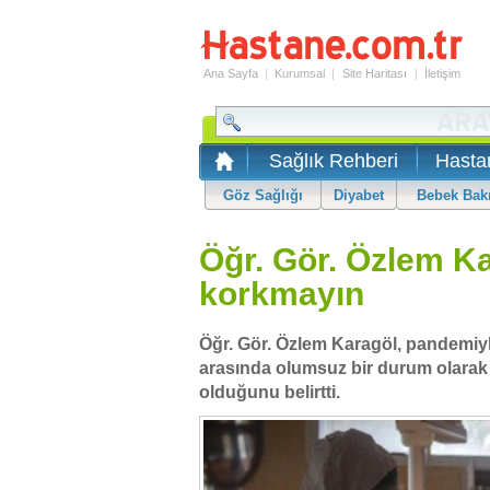
Ana Sayfa
|
Kurumsal
|
Site Haritası
|
İletişim
Sağlık Rehberi
Hasta
Göz Sağlığı
Diyabet
Bebek Bak
Öğr. Gör. Özlem K
korkmayın
Öğr. Gör. Özlem Karagöl, pandemiyl
arasında olumsuz bir durum olarak 
olduğunu belirtti.