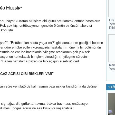
U İYİLEŞİR"
Diş
, hayat kurtaran bir işlem olduğunu hatırlatarak entübe hastaların
Yer
 "Pek çok kişi entübasyonun genelde ölümün bir öncü habercisi
Dik
e konuştu.
ar?", "Entübe olan hasta yaşar mı?" gibi sorularının geldiğini belirten
ler göre entübe edilen koronavirüs hastalarının önemli bir bölümünün
onrasında da entübe hastalarda iyileşme oranlarının çok yüksek
asyonun korkulacak bir işlem olmadığını, İyileşme sürecinin
e "Bazen haftalarca bazen de birkaç gün sürebilir" dedi.
Kan
Yen
OĞAZ AĞRISI GİBİ RİSKLERİ VAR"
zun süre ventilatörde kalmasının bazı riskler taşıdığına da değinen
SAĞ
siş, ağız, dil, gırtlakta travma, trakea travması, entübasyon
dilmesi, boğaz ağrısı ve ses kısıklığı yaşanabilir."