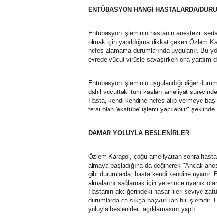
ENTÜBASYON HANGİ HASTALARDA/DUR
Entübasyon işleminin hastanın anestezi, seda
olmak için yapıldığına dikkat çeken Özlem K
nefes alamama durumlarında uygulanır. Bu yön
evrede vücut virüsle savaşırken ona yardım d
Entübasyon işleminin uygulandığı diğer durum
dahil vücuttaki tüm kasları ameliyat sürecinde
Hasta, kendi kendine nefes alıp vermeye başl
tersi olan 'ekstübe' işlemi yapılabilir" şeklind
DAMAR YOLUYLA BESLENİRLER
Özlem Karagöl, çoğu ameliyattan sonra hastala
almaya başladığına da değinerek "Ancak anestez
gibi durumlarda, hasta kendi kendine uyanır. 
almalarını sağlamak için yeterince uyanık olan
Hastanın akciğerindeki hasar, ileri seviye z
durumlarda da sıkça başvurulan bir işlemdir.
yoluyla beslenirler" açıklamasını yaptı.