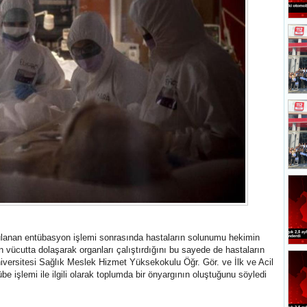
lanan entübasyon işlemi sonrasında hastaların solunumu hekimin
n vücutta dolaşarak organları çalıştırdığını bu sayede de hastaların
niversitesi Sağlık Meslek Hizmet Yüksekokulu Öğr. Gör. ve İlk ve Acil
işlemi ile ilgili olarak toplumda bir önyargının oluştuğunu söyledi