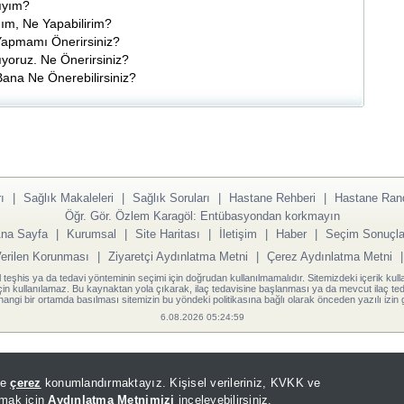
ıyım?
ım, Ne Yapabilirim?
 Yapmamı Önerirsiniz?
yoruz. Ne Önerirsiniz?
 Bana Ne Önerebilirsiniz?
ı
|
Sağlık Makaleleri
|
Sağlık Soruları
|
Hastane Rehberi
|
Hastane Ran
Öğr. Gör. Özlem Karagöl: Entübasyondan korkmayın
na Sayfa
|
Kurumsal
|
Site Haritası
|
İletişim
|
Haber
|
Seçim Sonuçla
Verilen Korunması
|
Ziyaretçi Aydınlatma Metni
|
Çerez Aydınlatma Metni
l teşhis ya da tedavi yönteminin seçimi için doğrudan kullanılmamalıdır. Sitemizdeki içerik kull
için kullanılamaz. Bu kaynaktan yola çıkarak, ilaç tedavisine başlanması ya da mevcut ilaç teda
angi bir ortamda basılması sitemizin bu yöndeki politikasına bağlı olarak önceden yazılı izin g
6.08.2026 05:24:59
de
çerez
konumlandırmaktayız. Kişisel verileriniz, KVKK ve
lmak için
Aydınlatma Metnimizi
inceleyebilirsiniz.