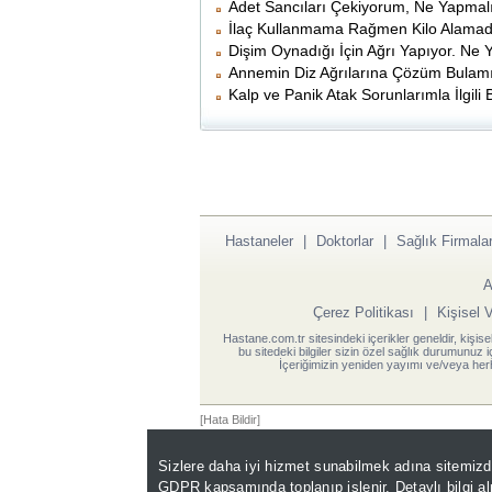
Adet Sancıları Çekiyorum, Ne Yapmal
İlaç Kullanmama Rağmen Kilo Alamad
Dişim Oynadığı İçin Ağrı Yapıyor. Ne
Annemin Diz Ağrılarına Çözüm Bulamı
Kalp ve Panik Atak Sorunlarımla İlgili
Hastaneler
|
Doktorlar
|
Sağlık Firmalar
A
Çerez Politikası
|
Kişisel 
Hastane.com.tr sitesindeki içerikler geneldir, kişise
bu sitedeki bilgiler sizin özel sağlık durumunuz 
İçeriğimizin yeniden yayımı ve/veya herh
[Hata Bildir]
Sizlere daha iyi hizmet sunabilmek adına sitemiz
GDPR kapsamında toplanıp işlenir. Detaylı bilgi a