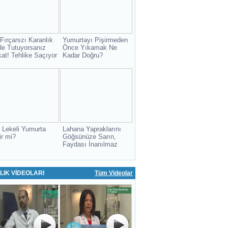
 Fırçanızı Karanlık
Yumurtayı Pişirmeden
de Tutuyorsanız
Önce Yıkamak Ne
kat! Tehlike Saçıyor
Kadar Doğru?
 Lekeli Yumurta
Lahana Yapraklarını
ir mi?
Göğsünüze Sarın,
Faydası İnanılmaz
LIK VİDEOLARI
Tüm Videolar