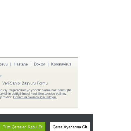
devu
|
Hastane
|
Doktor
|
Koronavirüs
rı
|
Veri Sahibi Başvuru Formu
anıcıyı bilgilendirmeye yönelik olarak hazırlanmıştır,
visinin değiştirilmesi kesinlikte tavsiye edilmez.
erektirir.
Devamını okumak için tıklayın.
Tüm Çerezleri Kabul Et
Çerez Ayarlarına Git