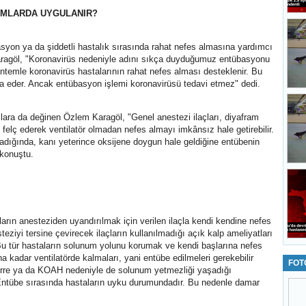
UMLARDA UYGULANIR?
syon ya da şiddetli hastalık sırasında rahat nefes almasına yardımcı
aragöl, "Koronavirüs nedeniyle adını sıkça duyduğumuz entübasyonu
temle koronavirüs hastalarının rahat nefes alması desteklenir. Bu
a eder. Ancak entübasyon işlemi koronavirüsü tedavi etmez" dedi.
lara da değinen Özlem Karagöl, "Genel anestezi ilaçları, diyafram
 felç ederek ventilatör olmadan nefes almayı imkânsız hale getirebilir.
adığında, kanı yeterince oksijene doygun hale geldiğine entübenin
e konuştu.
rın anesteziden uyandırılmak için verilen ilaçla kendi kendine nefes
iyi tersine çevirecek ilaçların kullanılmadığı açık kalp ameliyatları
Bu tür hastaların solunum yolunu korumak ve kendi başlarına nefes
a kadar ventilatörde kalmaları, yani entübe edilmeleri gerekebilir
FOT
atürre ya da KOAH nedeniyle de solunum yetmezliği yaşadığı
 Entübe sırasında hastaların uyku durumundadır. Bu nedenle damar