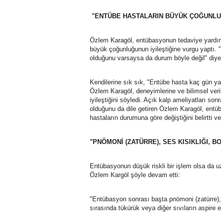
"ENTÜBE HASTALARIN BÜYÜK ÇOĞUNLUĞ
Özlem Karagöl, entübasyonun tedaviye yardımcı
büyük çoğunluğunun iyileştiğine vurgu yaptı.
olduğunu varsaysa da durum böyle değil" diy
Kendilerine sık sık, "Entübe hasta kaç gün yaş
Özlem Karagöl, deneyimlerine ve bilimsel veri
iyileştiğini söyledi. Açık kalp ameliyatları s
olduğunu da dile getiren Özlem Karagöl, entüb
hastaların durumuna göre değiştiğini belirtti v
"PNÖMONİ (ZATÜRRE), SES KISIKLIĞI, B
Entübasyonun düşük riskli bir işlem olsa da u
Özlem Kargöl şöyle devam etti:
"Entübasyon sonrası başta pnömoni (zatürre), 
sırasında tükürük veya diğer sıvıların aspire e