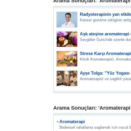
Arama Sonuçları: 'Aromaterapi 
Radyoterapinin yan etkile
Kanser gorulme sikliginin artt
Aşk ateşine aromaterapi 
Sevgililer Gunu'nde ozenle du
Strese Karşı Aromaterap
Klinik Aromaterapist, Aromakol
Ayşe Tolga: "Yüz Yogası İ
Aromaterapist ve saglikli yasa
Arama Sonuçları: 'Aromaterapi 
Aromaterapi
Bedensel rahatlama saglamak icin vucut ba