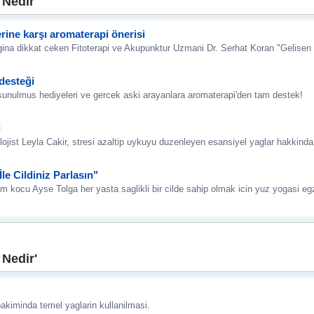
Nedir'
rine karşı aromaterapi önerisi
igina dikkat ceken Fitoterapi ve Akupunktur Uzmani Dr. Serhat Koran "Gelisen t
desteği
sunulmus hediyeleri ve gercek aski arayanlara aromaterapi'den tam destek!
i
ojist Leyla Cakir, stresi azaltip uykuyu duzenleyen esansiyel yaglar hakkinda
le Cildiniz Parlasın"
m kocu Ayse Tolga her yasta saglikli bir cilde sahip olmak icin yuz yogasi egze
Nedir'
kiminda temel yaglarin kullanilmasi.