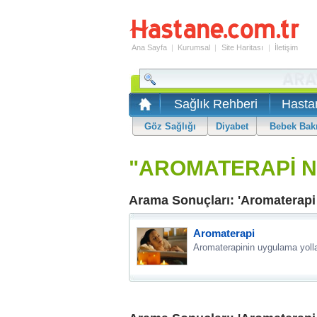
Ana Sayfa
|
Kurumsal
|
Site Haritası
|
İletişim
Sağlık Rehberi
Hasta
Göz Sağlığı
Diyabet
Bebek Bak
"AROMATERAPİ N
Arama Sonuçları: 'Aromaterapi 
Aromaterapi
Aromaterapinin uygulama yollar