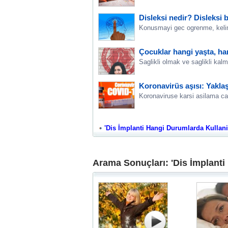
Disleksi nedir? Disleksi b
Konusmayi gec ogrenme, kelim
Çocuklar hangi yaşta, ha
Saglikli olmak ve saglikli kalm
Koronavirüs aşısı: Yakla
Koronaviruse karsi asilama cal
'Dis İmplanti Hangi Durumlarda Kullanili
Arama Sonuçları: 'Dis İmplanti