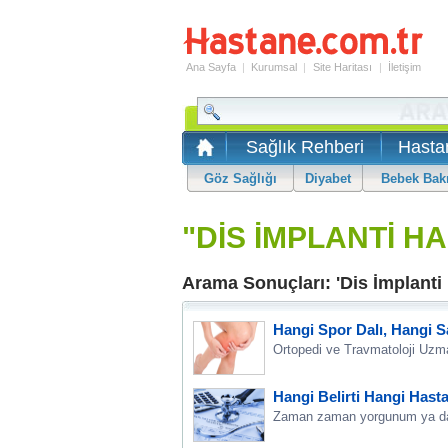
Ana Sayfa
|
Kurumsal
|
Site Haritası
|
İletişim
Sağlık Rehberi
Hasta
Göz Sağlığı
Diyabet
Bebek Bak
"DİS İMPLANTİ H
Arama Sonuçları: 'Dis İmplanti
Hangi Spor Dalı, Hangi 
Ortopedi ve Travmatoloji Uzma
Hangi Belirti Hangi Hastal
Zaman zaman yorgunum ya da haf