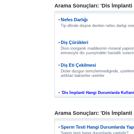
Arama Sonuçları: 'Dis İmplanti
Nefes Darlığı
Tip dilinde dispne denilen nefes darligi oneml
Diş Çürükleri
Disin inorganik maddesinin mineral yapisin
erimesiyle dis yuzeyindeki hastalik surecin
Diş Eti Çekilmesi
Disler duzgun temizlenmediginde, uzerlerin
artiklari bakteriler uretirler
'Dis İmplanti Hangi Durumlarda Kullanilir
Arama Sonuçları: 'Dis İmplanti
Sperm Testi Hangi Durumlarda Yaptı
Sperm testi hangi durumlarda yaptirilir?