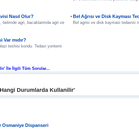
avisi Nasıl Olur?
Bel Ağrısı ve Disk Kayması Ted
 belimde agri, bacaklarimda agri ve
Bel agrisi ve disk kaymasi tedavisi n
si Var mıdır?
lazi teshisi kondu. Tedavi yontemi
' İle İlgili Tüm Sorular...
 Hangi Durumlarda Kullanilir'
öy Osmaniye Dispanseri