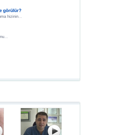
de görülür?
a hizinin...
nu...