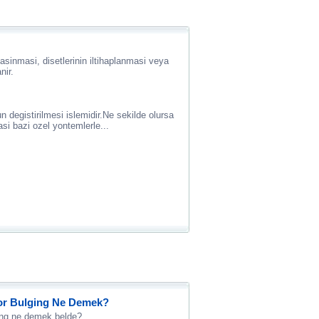
 asinmasi, disetlerinin iltihaplanmasi veya
nir.
n degistirilmesi islemidir.Ne sekilde olursa
si bazi ozel yontemlerle...
ior Bulging Ne Demek?
ging ne demek belde?