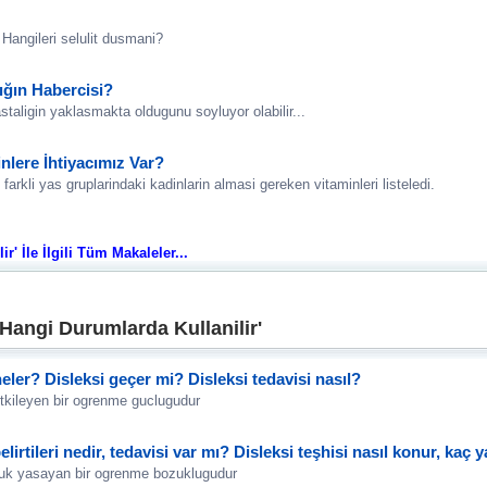
 Hangileri selulit dusmani?
ığın Habercisi?
hastaligin yaklasmakta oldugunu soyluyor olabilir...
nlere İhtiyacımız Var?
arkli yas gruplarindaki kadinlarin almasi gereken vitaminleri listeledi.
r' İle İlgili Tüm Makaleler...
 Hangi Durumlarda Kullanilir'
i neler? Disleksi geçer mi? Disleksi tedavisi nasıl?
tkileyen bir ogrenme guclugudur
elirtileri nedir, tedavisi var mı? Disleksi teşhisi nasıl konur, kaç
orluk yasayan bir ogrenme bozuklugudur