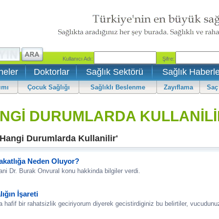
neler
Doktorlar
Sağlık Sektörü
Sağlık Haberle
ımı
Çocuk Sağlığı
Sağlıklı Beslenme
Zayıflama
Saç
ANGİ DURUMLARDA KULLANİLİ
 Hangi Durumlarda Kullanilir'
Sakatlığa Neden Oluyor?
ni Dr. Burak Onvural konu hakkinda bilgiler verdi.
ığın İşareti
if bir rahatsizlik geciriyorum diyerek gecistirdiginiz bu belirtiler, vucudunuz 