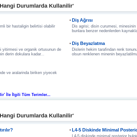
 Hangi Durumlarda Kullanilir'
Diş Ağrısı
i bir hastaligin belirtisi olabilir
Dis agrisi; disin curumesi, minesinin
bunlara benzer nedenlerden kaynakla
Diş Beyazlatma
i yitirmesi ve organik ortusunun de
Dislerin hekim tarafindan renk tonunu
in derin dokulara kadar...
olsun renklenen minenin beyazlatilma
de ve aralarinda biriken yiyecek
' İle İlgili Tüm Terimler...
 Hangi Durumlarda Kullanilir'
rılır?
L4-5 Diskinde Minimal Poster
L4-5 diskinde minimal posterior bul