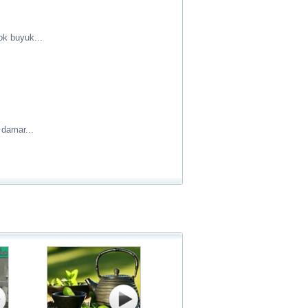
ok buyuk...
 damar...