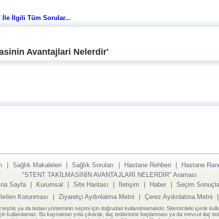
 İle İlgili Tüm Sorular...
sinin Avantajlari Nelerdir'
ı
|
Sağlık Makaleleri
|
Sağlık Soruları
|
Hastane Rehberi
|
Hastane Ran
"STENT TAKİLMASİNİN AVANTAJLARİ NELERDİR" Araması
na Sayfa
|
Kurumsal
|
Site Haritası
|
İletişim
|
Haber
|
Seçim Sonuçla
Verilen Korunması
|
Ziyaretçi Aydınlatma Metni
|
Çerez Aydınlatma Metni
l teşhis ya da tedavi yönteminin seçimi için doğrudan kullanılmamalıdır. Sitemizdeki içerik kull
için kullanılamaz. Bu kaynaktan yola çıkarak, ilaç tedavisine başlanması ya da mevcut ilaç teda