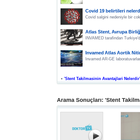
Covid 19 belirtileri neler
Covid salgini nedeniyle bir co
Atlas Stent, Avrupa Birliğ
INVAMED tarafindan Turkiye'de
Invamed Atlas Aortik Niti
Invamed AR-GE laboratuvarlarin
'Stent Takilmasinin Avantajlari Nelerdir'
Arama Sonuçları: 'Stent Takilma