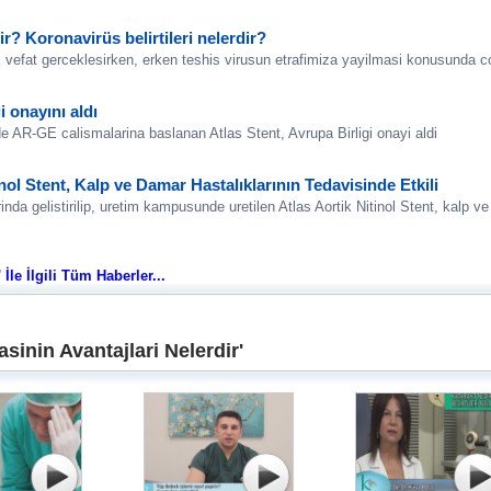
dir? Koronavirüs belirtileri nelerdir?
k vefat gerceklesirken, erken teshis virusun etrafimiza yayilmasi konusunda c
i onayını aldı
 AR-GE calismalarina baslanan Atlas Stent, Avrupa Birligi onayi aldi
nol Stent, Kalp ve Damar Hastalıklarının Tedavisinde Etkili
da gelistirilip, uretim kampusunde uretilen Atlas Aortik Nitinol Stent, kalp ve
 İle İlgili Tüm Haberler...
sinin Avantajlari Nelerdir'