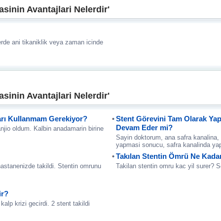
sinin Avantajlari Nelerdir'
erde ani tikaniklik veya zaman icinde
sinin Avantajlari Nelerdir'
ları Kullanmam Gerekiyor?
Stent Görevini Tam Olarak Yap
Devam Eder mi?
jio oldum. Kalbin anadamarin birine
Sayin doktorum, ana safra kanalina, k
yapmasi sonucu, safra kanalinda ya
Takılan Stentin Ömrü Ne Kada
hastanenizde takildi. Stentin omrunu
Takilan stentin omru kac yil surer? S
ir?
p krizi gecirdi. 2 stent takildi