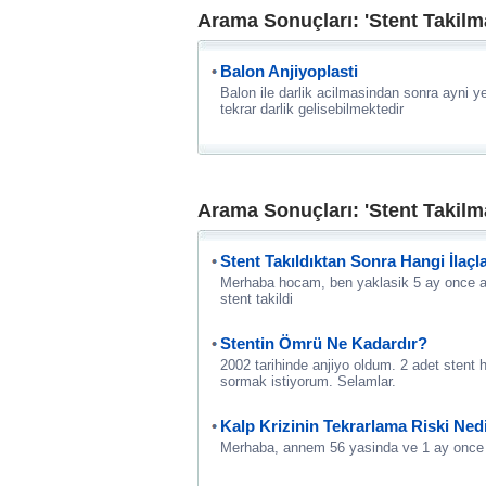
Arama Sonuçları: 'Stent Takilma
Balon Anjiyoplasti
Balon ile darlik acilmasindan sonra ayni y
tekrar darlik gelisebilmektedir
Arama Sonuçları: 'Stent Takilma
Stent Takıldıktan Sonra Hangi İlaç
Merhaba hocam, ben yaklasik 5 ay once an
stent takildi
Stentin Ömrü Ne Kadardır?
2002 tarihinde anjiyo oldum. 2 adet stent 
sormak istiyorum. Selamlar.
Kalp Krizinin Tekrarlama Riski Ned
Merhaba, annem 56 yasinda ve 1 ay once kal