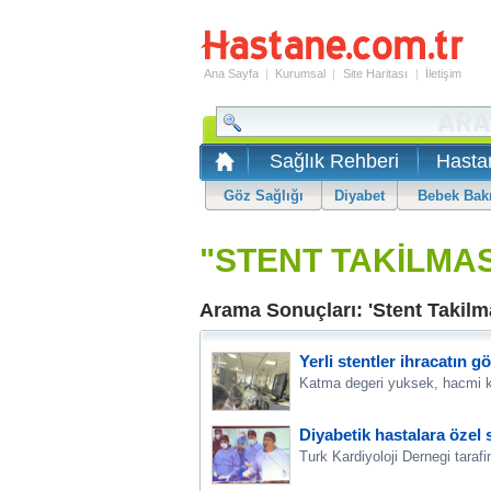
Ana Sayfa
|
Kurumsal
|
Site Haritası
|
İletişim
Sağlık Rehberi
Hasta
Göz Sağlığı
Diyabet
Bebek Bak
"STENT TAKİLMAS
Arama Sonuçları: 'Stent Takilma
Yerli stentler ihracatın g
Katma degeri yuksek, hacmi kuc
Diyabetik hastalara özel 
Turk Kardiyoloji Dernegi taraf