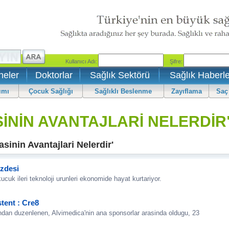
neler
Doktorlar
Sağlık Sektörü
Sağlık Haberle
ımı
Çocuk Sağlığı
Sağlıklı Beslenme
Zayıflama
Saç
İNİN AVANTAJLARİ NELERDİR"
sinin Avantajlari Nelerdir'
özdesi
uk ileri teknoloji urunleri ekonomide hayat kurtariyor.
stent : Cre8
indan duzenlenen, Alvimedica'nin ana sponsorlar arasinda oldugu, 23