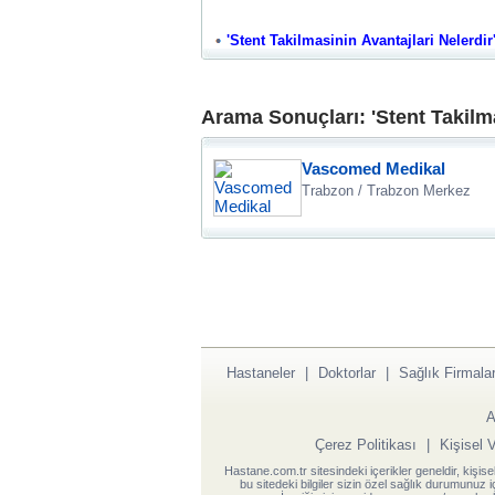
'Stent Takilmasinin Avantajlari Nelerdir'
Arama Sonuçları: 'Stent Takilma
Vascomed Medikal
Trabzon / Trabzon Merkez
Hastaneler
|
Doktorlar
|
Sağlık Firmalar
A
Çerez Politikası
|
Kişisel 
Hastane.com.tr sitesindeki içerikler geneldir, kişise
bu sitedeki bilgiler sizin özel sağlık durumunuz 