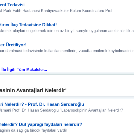
ent Tedavisi
ark Fatih Hastanesi Kardiyovaskuler Bolum Koordinatoru Prof
rıcı İlaç Tedavisine Dikkat!
skemik olaylari engellemek icin en az bir yil sureyle uygulanan asetilsalisilik as
er Üretiliyor!
r daralmasi tedavisinde kullanilan sentlerin, vucutta emilerek kaybolmasini s
 İle İlgili Tüm Makaleler...
sinin Avantajlari Nelerdir'
ri Nelerdir? - Prof. Dr. Hasan Serdaroğlu
zmani Prof. Dr. Hasan Serdaroglu "Laparosokpinin Avantajlari Nelerdir?
nelerdir? Dut yaprağı faydaları nelerdir?
ginin da sagliga bircok faydalari vardir