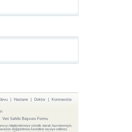
devu
|
Hastane
|
Doktor
|
Koronavirüs
rı
|
Veri Sahibi Başvuru Formu
anıcıyı bilgilendirmeye yönelik olarak hazırlanmıştır,
visinin değiştirilmesi kesinlikte tavsiye edilmez.