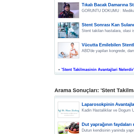
Tıkalı Bacak Damarına St
GORUNTU DOKUMU : Medikal P
Stent Sonrası Kan Sulandı
Stent takilan hastalara, olasi i
Vücutta Emilebilen Stentl
ABD'de yapilan kongrede, dama
'Stent Takilmasinin Avantajlari Nelerdir'
Arama Sonuçları: 'Stent Takilma
Laparosokpinin Avantajla
Kadin Hastalikliar ve Dogum U
Dut yaprağının faydaları 
Dutun kendisinin yaninda yapra