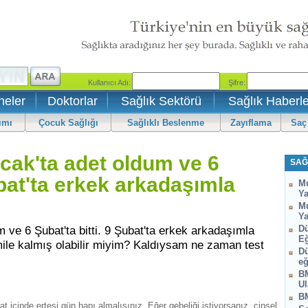
neler
Doktorlar
Sağlık Sektörü
Sağlık Haberle
ımı
Çocuk Sağlığı
Sağlıklı Beslenme
Zayıflama
Saç
cak'ta adet oldum ve 6
SAĞ
ubat'ta erkek arkadaşımla
Mu
Ya
Mu
Ya
ve 6 Şubat'ta bitti. 9 Şubat'ta erkek arkadaşımla
Dü
Eğ
amile kalmış olabilir miyim? Kaldıysam ne zaman test
Dü
eğ
BM
Ul
BM
at içinde ertesi gün hapı almalısınız. Eğer gebeliği istiyorsanız, cinsel