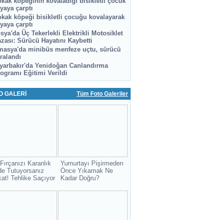
kak köpeğinin kovaladığı bisikletli çocuk
yaya çarptı
kak köpeği bisikletli çocuğu kovalayarak
yaya çarptı
sya'da Üç Tekerlekli Elektrikli Motosiklet
zası: Sürücü Hayatını Kaybetti
asya'da minibüs menfeze uçtu, sürücü
ralandı
yarbakır'da Yenidoğan Canlandırma
ogramı Eğitimi Verildi
O GALERİ
Tüm Foto Galeriler
 Fırçanızı Karanlık
Yumurtayı Pişirmeden
de Tutuyorsanız
Önce Yıkamak Ne
kat! Tehlike Saçıyor
Kadar Doğru?