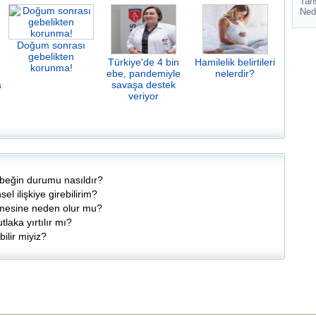
Tan
Ned
Doğum sonrası
gebelikten
Türkiye'de 4 bin
Hamilelik belirtileri
korunma!
ebe, pandemiyle
nelerdir?
a
savaşa destek
veriyor
ebeğin durumu nasıldır?
l ilişkiye girebilirim?
yümesine neden olur mu?
utlaka yırtılır mı?
bilir miyiz?