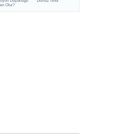
siyon Düşüklüğü
Domuz Gribi
en Olur?