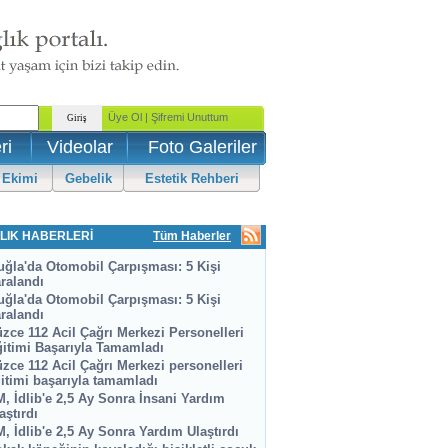
ri
Videolar
Foto Galeriler
 Ekimi
Gebelik
Estetik Rehberi
LIK HABERLERİ
Tüm Haberler
ğla'da Otomobil Çarpışması: 5 Kişi
ralandı
ğla'da Otomobil Çarpışması: 5 Kişi
ralandı
zce 112 Acil Çağrı Merkezi Personelleri
itimi Başarıyla Tamamladı
zce 112 Acil Çağrı Merkezi personelleri
itimi başarıyla tamamladı
, İdlib'e 2,5 Ay Sonra İnsani Yardım
aştırdı
, İdlib'e 2,5 Ay Sonra Yardım Ulaştırdı