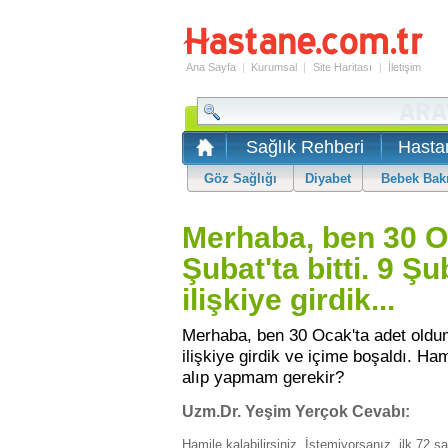
Ana Sayfa
|
Kurumsal
|
Site Haritası
|
İletişim
Sağlık Rehberi
Hasta
Göz Sağlığı
Diyabet
Bebek Bak
Merhaba, ben 30 O
Şubat'ta bitti. 9 Ş
ilişkiye girdik...
Merhaba, ben 30 Ocak'ta adet oldum 
ilişkiye girdik ve içime boşaldı. H
alıp yapmam gerekir?
Uzm.Dr. Yeşim Yerçok Cevabı:
Hamile kalabilirsiniz. İstemiyorsanız, ilk 72 sa