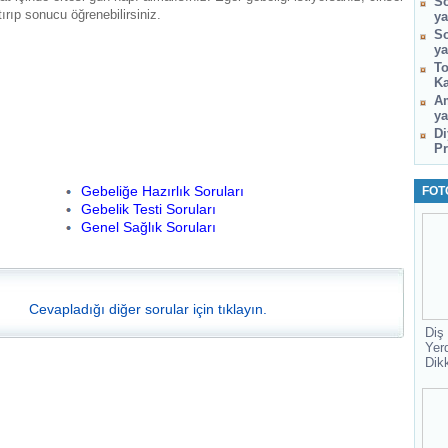
So
ırıp sonucu öğrenebilirsiniz.
ya
So
ya
To
Ka
Am
ya
Di
Pr
Gebeliğe Hazırlık Soruları
FOT
Gebelik Testi Soruları
Genel Sağlık Soruları
Cevapladığı diğer sorular için tıklayın.
Diş
Yer
Dik