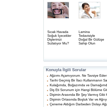
Sıcak Havada
Lamina
Soğuk İçecekler
Tedavisiyle
Dişlerinizi
Doğal Bir Gülüşe
Sızlatıyor Mu?
Sahip Olun
Konuyla İlgili Sorular
Ağzımı Açamıyorum. Ne Tavsiye Eders
Tarihi Geçmiş Bir İlacı Kullanmanın S
Kulağımda, Boğazımda ve Damağımda 
Diş Eti Sorunum için Hangi Bölüme Gi
Dişimin Arasında Bir Şey Varmış Gibi
Dişimin Ortasında Boşluk Var ve Ağrıy
Çeneme Aldığım Darbeden Dolayı Ağz