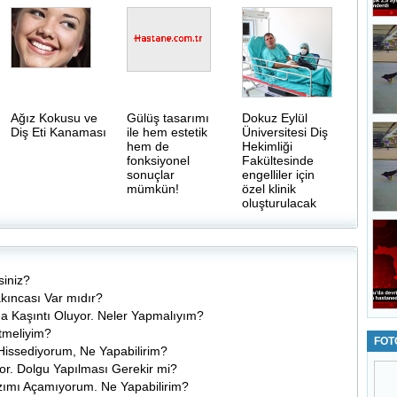
Ağız Kokusu ve
Gülüş tasarımı
Dokuz Eylül
Diş Eti Kanaması
ile hem estetik
Üniversitesi Diş
hem de
Hekimliği
fonksiyonel
Fakültesinde
sonuçlar
engelliler için
mümkün!
özel klinik
oluşturulacak
iniz?
akıncası Var mıdır?
Kaşıntı Oluyor. Neler Yapmalıyım?
tmeliyim?
FOT
 Hissediyorum, Ne Yapabilirim?
or. Dolgu Yapılması Gerekir mi?
ımı Açamıyorum. Ne Yapabilirim?