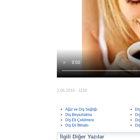
2.06.2010 - 1158
Ağız ve Diş Sağlığı
Di
Diş Beyazlatma
Di
Diş Eti Çekilmesi
Di
Diş Eti İltihabı
Di
İlgili Diğer Yazılar