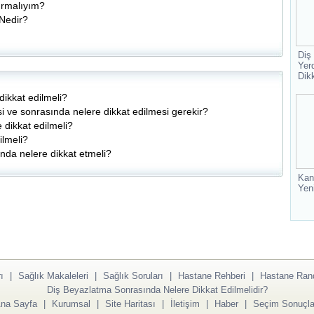
urmalıyım?
Nedir?
Diş
Yer
Dik
ikkat edilmeli?
si ve sonrasında nelere dikkat edilmesi gerekir?
dikkat edilmeli?
ilmeli?
ında nelere dikkat etmeli?
Kan
Yen
ı
|
Sağlık Makaleleri
|
Sağlık Soruları
|
Hastane Rehberi
|
Hastane Ran
Diş Beyazlatma Sonrasında Nelere Dikkat Edilmelidir?
na Sayfa
|
Kurumsal
|
Site Haritası
|
İletişim
|
Haber
|
Seçim Sonuçla