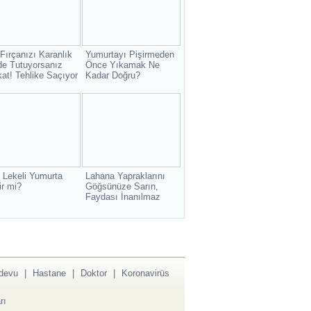
 Fırçanızı Karanlık
Yumurtayı Pişirmeden
de Tutuyorsanız
Önce Yıkamak Ne
kat! Tehlike Saçıyor
Kadar Doğru?
 Lekeli Yumurta
Lahana Yapraklarını
ir mi?
Göğsünüze Sarın,
Faydası İnanılmaz
devu
|
Hastane
|
Doktor
|
Koronavirüs
rı