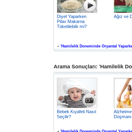
Diyet Yaparken
Ağız ve D
Pilav Makarna
Tüketilebilir mi?
'Hamilelik Doneminde Oryantal Yaparken 
Arama Sonuçları: 'Hamilelik Do
Bebek Kıyafeti Nasıl
Alzheime
Seçilir?
Düşmanı 
'Hamilelik Doneminde Oryantal Yaparken 