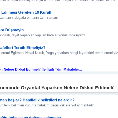
 Edilmesi Gereken 10 Kural!
s yapmanin, dogada olmanin tam zamani
ara Düşmeyin
irali, diyet yaparken yapilan hatalar konusunda uyardi.
fetleri Tercih Etmeliyiz?
istemi Egitmeni Neval Kutuk, Yoga yaparken hangi kiyafetleri tercih etmeliyi
Nelere Dikkat Edilmeli' İle İlgili Tüm Makaleler...
neminde Oryantal Yaparken Nelere Dikkat Edilmeli'
aman başlar? Hamilelik belirtileri nelerdir?
ilelik belirtileri vucutta birtakim degisikliklere yol acmaktadir
leğin tedavisi ve doğaya salınması