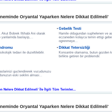
neminde Oryantal Yaparken Nelere Dikkat Edilmeli'
Gebelik Testi
r. Akut Bobrek Iltihabi Ani olarak
Hamile oldugundan suphelenen ve a
 yanlarinda baslayip,...
eczaneden kolayca temin ettigi gebeli
ogrenmeye...
Sendromu
Dikkat Yetersizliği
kolojik tedavi ile duzeltilebilir.
Konsantre olamama, butun gozden k
birlikte getiren bir problemdir.
aslarinizi guclendirerek vucudunuzu
nuzun eski seklini almasi...
Nelere Dikkat Edilmeli' İle İlgili Tüm Terimler...
neminde Oryantal Yaparken Nelere Dikkat Edilmeli'