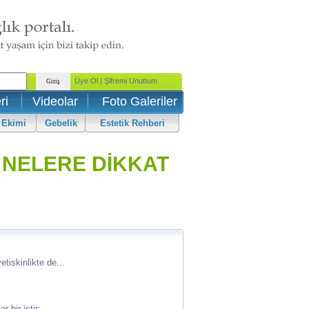
ri
Videolar
Foto Galeriler
 Ekimi
Gebelik
Estetik Rehberi
 NELERE DİKKAT
iskinlikte de...
bir istir;...