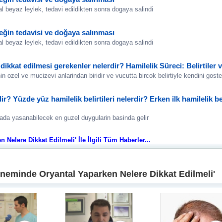
tal beyaz leylek, tedavi edildikten sonra dogaya salindi
leğin tedavisi ve doğaya salınması
tal beyaz leylek, tedavi edildikten sonra dogaya salindi
r, dikkat edilmesi gerekenler nelerdir? Hamilelik Süreci: Belirtile
in ozel ve mucizevi anlarindan biridir ve vucutta bircok belirtiyle kendini goste
dir? Yüzde yüz hamilelik belirtileri nelerdir? Erken ilk hamilelik be
ada yasanabilecek en guzel duygularin basinda gelir
Nelere Dikkat Edilmeli' İle İlgili Tüm Haberler...
neminde Oryantal Yaparken Nelere Dikkat Edilmeli'