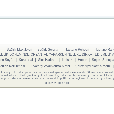
ı
|
Sağlık Makaleleri
|
Sağlık Soruları
|
Hastane Rehberi
|
Hastane Ran
LELİK DONEMİNDE ORYANTAL YAPARKEN NELERE DİKKAT EDİLMELİ" A
na Sayfa
|
Kurumsal
|
Site Haritası
|
İletişim
|
Haber
|
Seçim Sonuçla
Verilen Korunması
|
Ziyaretçi Aydınlatma Metni
|
Çerez Aydınlatma Metni
l teşhis ya da tedavi yönteminin seçimi için doğrudan kullanılmamalıdır. Sitemizdeki içerik kull
için kullanılamaz. Bu kaynaktan yola çıkarak, ilaç tedavisine başlanması ya da mevcut ilaç teda
angi bir ortamda basılması sitemizin bu yöndeki politikasına bağlı olarak önceden yazılı izin g
8.08.2026 01:57:10