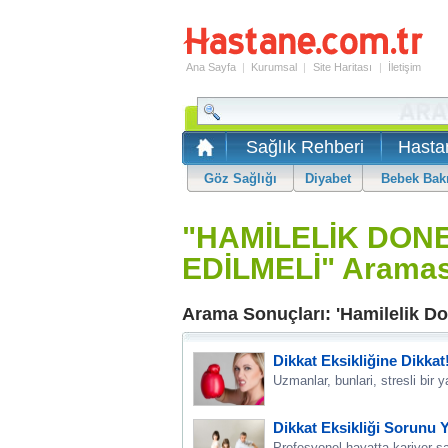
Ana Sayfa
|
Kurumsal
|
Site Haritası
|
İletişim
Sağlık Rehberi
Hasta
Göz Sağlığı
Diyabet
Bebek Bak
"HAMİLELİK DON
EDİLMELİ" Aramas
Arama Sonuçları: 'Hamilelik Do
Dikkat Eksikliğine Dikkat
Uzmanlar, bunlari, stresli bi
Dikkat Eksikliği Sorunu 
Profesyonel hayatta kariyer sa