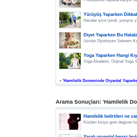
Yürüyüş Yaparken Dikkat
Havalar iyice isindi, yuruyu
Diyet Yaparken Bu Hatal
Uzman Diyetisyen Sebnem Kand
Yoga Yaparken Hangi Kıya
Yoga Akademi, Orijinal Yoga S
'Hamilelik Doneminde Oryantal Yaparken 
Arama Sonuçları: 'Hamilelik Do
Hamilelik belirtileri ne z
Kisiden kisiye gore degisen ham
Yaralı oryantal beyaz ley