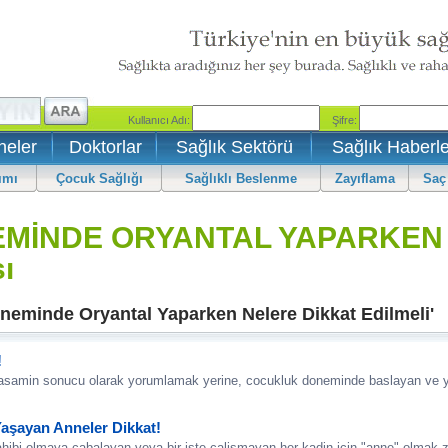
neler
Doktorlar
Sağlık Sektörü
Sağlık Haberle
ımı
Çocuk Sağlığı
Sağlıklı Beslenme
Zayıflama
Saç
EMİNDE ORYANTAL YAPARKEN
ı
neminde Oryantal Yaparken Nelere Dikkat Edilmeli'
!
r yasamin sonucu olarak yorumlamak yerine, cocukluk doneminde baslayan ve yet
Yaşayan Anneler Dikkat!
hibi olmaya cabalayan veya bir iste calismayan her kadin icin "anne" olmak zor 