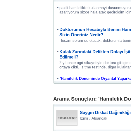
paxili hamilelikte kullanmayi dusunmuyor
azaltiyorum sizce hala atak gecirdigim i
Doktorumun Hesabıyla Benim Hami
Sizin Öneriniz Nedir?
Hocam sorum su olacak: doktorumla ben
Kulak Zarındaki Delikten Dolayı İşi
Edilmeli?
2 yil once agri sikayetiyle doktora gittigi
ortaya cikti. Isitme testinde, diger kulakta
'Hamilelik Doneminde Oryantal Yaparken 
Arama Sonuçları: 'Hamilelik Do
Saygın Dikkat Dağınıklığ
Izmir / Alsancak