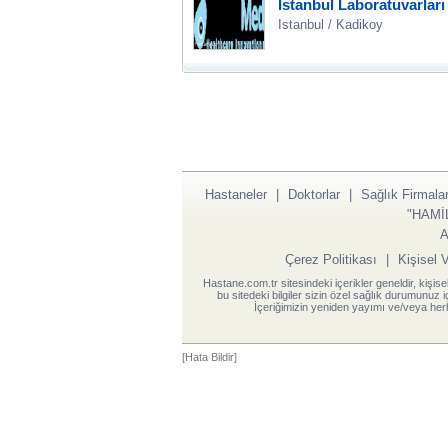
İstanbul Laboratuvarları
Istanbul / Kadikoy
Hastaneler
|
Doktorlar
|
Sağlık Firmalar
"HAMİ
A
Çerez Politikası
|
Kişisel 
Hastane.com.tr sitesindeki içerikler geneldir, kişise
bu sitedeki bilgiler sizin özel sağlık durumunuz 
İçeriğimizin yeniden yayımı ve/veya herh
[Hata Bildir]