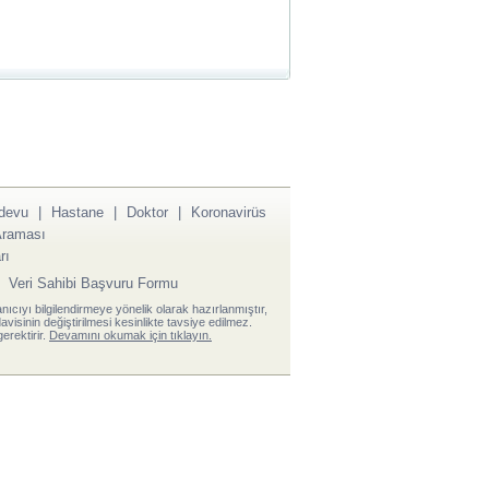
devu
|
Hastane
|
Doktor
|
Koronavirüs
raması
rı
|
Veri Sahibi Başvuru Formu
anıcıyı bilgilendirmeye yönelik olarak hazırlanmıştır,
visinin değiştirilmesi kesinlikte tavsiye edilmez.
erektirir.
Devamını okumak için tıklayın.