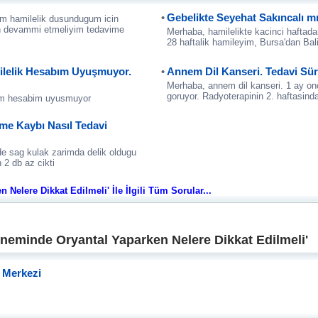
Gebelikte Seyehat Sakıncalı m
um hamilelik dusundugum icin
cin devammi etmeliyim tedavime
Merhaba, hamilelikte kacinci haftadan
28 haftalik hamileyim, Bursa'dan Balik
lelik Hesabım Uyuşmuyor.
Annem Dil Kanseri. Tedavi Sür
Merhaba, annem dil kanseri. 1 ay onc
goruyor. Radyoterapinin 2. haftasind
im hesabim uyusmuyor
tme Kaybı Nasıl Tedavi
mde sag kulak zarimda delik oldugu
n 2 db az cikti
Nelere Dikkat Edilmeli' İle İlgili Tüm Sorular...
neminde Oryantal Yaparken Nelere Dikkat Edilmeli'
ı Merkezi