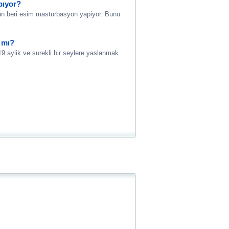
pıyor?
ndan beri esim masturbasyon yapiyor. Bunu
 mı?
19 aylik ve surekli bir seylere yaslanmak