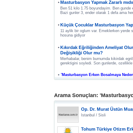
Masturbasyon Yapmak Zararlı mıdı
Ben 51 kilo 1.75 boyundayim. Ben gunde 
Bazi gunler 3, ender olarak 1 defa ama h
Küçük Çocuklar Masturbasyon Yap
11 aylik bir oglum var. Emeklerken yerde 
hosuna gidiyor
Kıkırdak Eğriliğinden Ameliyat O
Değişikliği Olur mu?
Merhabalar, benim burnumda kikirdak egril
gerektigini soyledi. Son gunlerde, ozellikle 
'Masturbasyon Erken Bosalmaya Neden Ol
Arama Sonuçları: 'Masturbasy
Op. Dr. Murat Üstün Mu
Istanbul / Sisli
Tohum Türkiye Otizm Erke