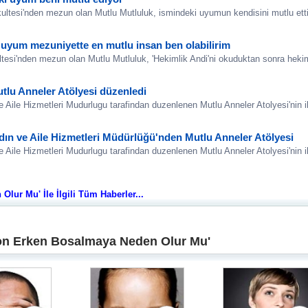
ltesi'nden mezun olan Mutlu Mutluluk, ismindeki uyumun kendisini mutlu etti
 uyum mezuniyette en mutlu insan ben olabilirim
ltesi'nden mezun olan Mutlu Mutluluk, 'Hekimlik Andi'ni okuduktan sonra heki
tlu Anneler Atölyesi düzenledi
Aile Hizmetleri Mudurlugu tarafindan duzenlenen Mutlu Anneler Atolyesi'nin ilk
ın ve Aile Hizmetleri Müdürlüğü'nden Mutlu Anneler Atölyesi
Aile Hizmetleri Mudurlugu tarafindan duzenlenen Mutlu Anneler Atolyesi'nin il
ur Mu' İle İlgili Tüm Haberler...
on Erken Bosalmaya Neden Olur Mu'