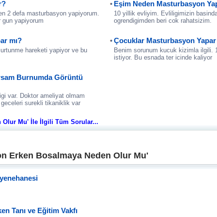
r?
Eşim Neden Masturbasyon Ya
en 2 defa masturbasyon yapiyorum.
10 yillik evliyim. Evliligimizin basi
er gun yapiyorum
ogrendigimden beri cok rahatsizim.
ar mı?
Çocuklar Masturbasyon Yapar
surtunme hareketi yapiyor ve bu
Benim sorunum kucuk kizimla ilgili. 
istiyor. Bu esnada ter icinde kaliyor
lursam Burnumda Görüntü
igi var. Doktor ameliyat olmam
geceleri surekli tikaniklik var
ur Mu' İle İlgili Tüm Sorular...
on Erken Bosalmaya Neden Olur Mu'
ayenehanesi
n Tanı ve Eğitim Vakfı