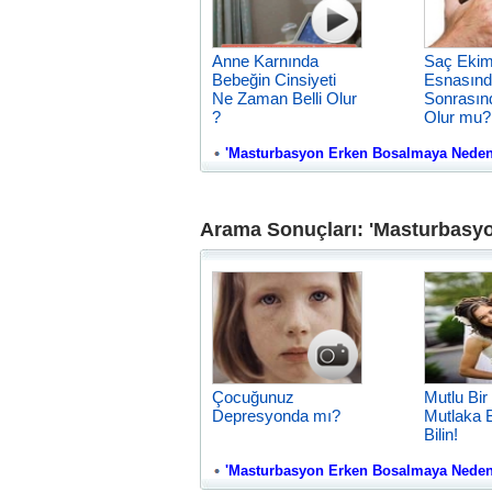
Anne Karnında
Saç Ekim
Bebeğin Cinsiyeti
Esnasınd
Ne Zaman Belli Olur
Sonrasın
?
Olur mu?
'Masturbasyon Erken Bosalmaya Neden Ol
Arama Sonuçları: 'Masturbasy
Çocuğunuz
Mutlu Bir 
Depresyonda mı?
Mutlaka B
Bilin!
'Masturbasyon Erken Bosalmaya Neden Ol