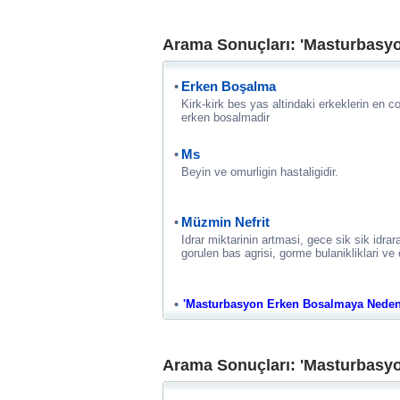
Arama Sonuçları: 'Masturbasy
Erken Boşalma
Kirk-kirk bes yas altindaki erkeklerin en c
erken bosalmadir
Ms
Beyin ve omurligin hastaligidir.
Müzmin Nefrit
Idrar miktarinin artmasi, gece sik sik idrar
gorulen bas agrisi, gorme bulanikliklari ve 
'Masturbasyon Erken Bosalmaya Neden Ol
Arama Sonuçları: 'Masturbasy