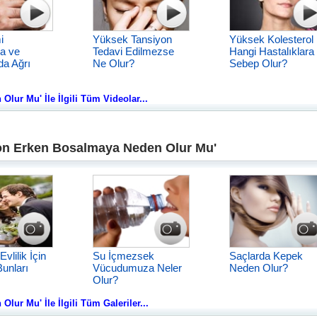
i
Yüksek Tansiyon
Yüksek Kolesterol
a ve
Tedavi Edilmezse
Hangi Hastalıklara
da Ağrı
Ne Olur?
Sebep Olur?
ur Mu' İle İlgili Tüm Videolar...
on Erken Bosalmaya Neden Olur Mu'
Evlilik İçin
Su İçmezsek
Saçlarda Kepek
unları
Vücudumuza Neler
Neden Olur?
Olur?
ur Mu' İle İlgili Tüm Galeriler...