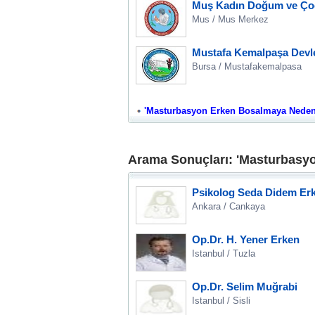
Muş Kadın Doğum ve Çocu
Mus / Mus Merkez
Mustafa Kemalpaşa Devle
Bursa / Mustafakemalpasa
'Masturbasyon Erken Bosalmaya Neden Ol
Arama Sonuçları: 'Masturbasy
Psikolog Seda Didem Er
Ankara / Cankaya
Op.Dr. H. Yener Erken
Istanbul / Tuzla
Op.Dr. Selim Muğrabi
Istanbul / Sisli