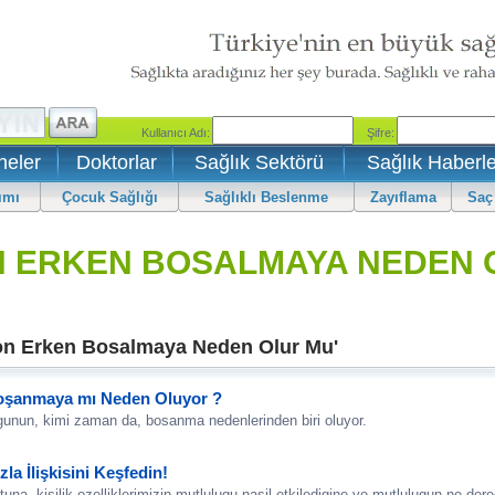
neler
Doktorlar
Sağlık Sektörü
Sağlık Haberle
ımı
Çocuk Sağlığı
Sağlıklı Beslenme
Zayıflama
Saç
 ERKEN BOSALMAYA NEDEN 
on Erken Bosalmaya Neden Olur Mu'
oşanmaya mı Neden Oluyor ?
unun, kimi zaman da, bosanma nedenlerinden biri oluyor.
la İlişkisini Keşfedin!
na, kisilik ozelliklerimizin mutlulugu nasil etkiledigine ve mutlulugun ne dere