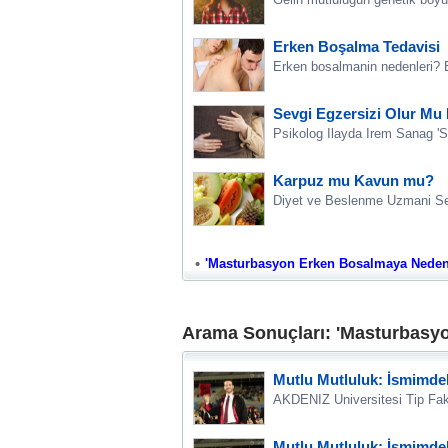
Erken Boşalma Tedavisi
Erken bosalmanin nedenleri? 
Sevgi Egzersizi Olur Mu
Psikolog Ilayda Irem Sanag 'Se
Karpuz mu Kavun mu?
Diyet ve Beslenme Uzmani Sera
'Masturbasyon Erken Bosalmaya Neden Ol
Arama Sonuçları: 'Masturbasy
Mutlu Mutluluk: İsmimde
AKDENIZ Universitesi Tip Faku
Mutlu Mutluluk: İsmimde