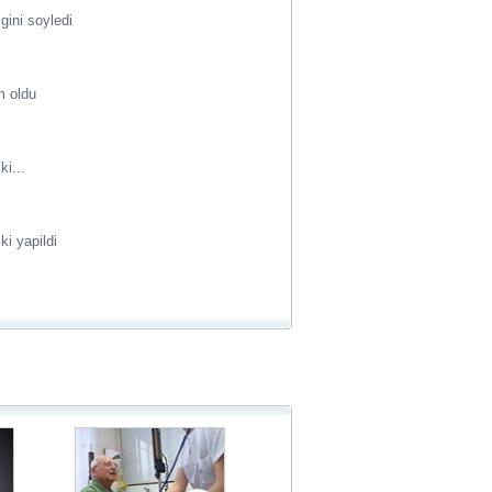
gini soyledi
m oldu
i...
ki yapildi