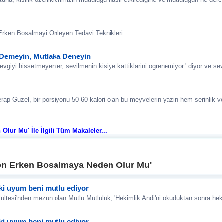
Erken Bosalmayi Onleyen Tedavi Teknikleri
 Demeyin, Mutlaka Deneyin
vgiyi hissetmeyenler, sevilmenin kisiye kattiklarini ogrenemiyor.' diyor ve se
p Guzel, bir porsiyonu 50-60 kalori olan bu meyvelerin yazin hem serinlik ve
ur Mu' İle İlgili Tüm Makaleler...
on Erken Bosalmaya Neden Olur Mu'
ki uyum beni mutlu ediyor
ltesi'nden mezun olan Mutlu Mutluluk, 'Hekimlik Andi'ni okuduktan sonra he
ki uyum beni mutlu ediyor