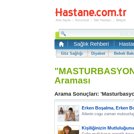
Ana Sayfa
|
Kurumsal
|
Site Haritası
|
İletişim
Sağlık Rehberi
Hasta
Göz Sağlığı
Diyabet
Bebek Bak
"MASTURBASYON
Araması
Arama Sonuçları: 'Masturbasy
Erken Boşalma, Erken B
Ailenin cogu zaman mutsuzlug
Kişiliğinizin Mutluluğunuz
Gelin mutlulugun genetik boyutu