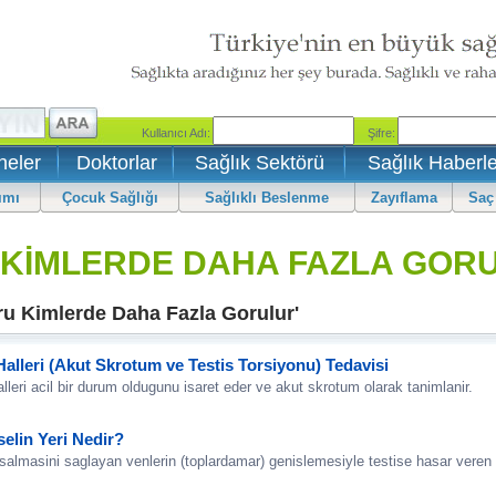
neler
Doktorlar
Sağlık Sektörü
Sağlık Haberle
ımı
Çocuk Sağlığı
Sağlıklı Beslenme
Zayıflama
Saç
 KİMLERDE DAHA FAZLA GORU
ru Kimlerde Daha Fazla Gorulur'
 Halleri (Akut Skrotum ve Testis Torsiyonu) Tedavisi
 halleri acil bir durum oldugunu isaret eder ve akut skrotum olarak tanimlanir.
selin Yeri Nedir?
osalmasini saglayan venlerin (toplardamar) genislemesiyle testise hasar veren 