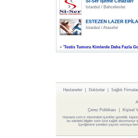
Si-Ser İşitme Cihazları
Istanbul / Bahcelievler
ESTEZEN LAZER EPİLA
Istanbul / Atasehir
'Testis Tumoru Kimlerde Daha Fazla Goru
Hastaneler
|
Doktorlar
|
Sağlık Firmalar
A
Çerez Politikası
|
Kişisel 
Hastane.com.tr sitesindeki içerikler geneldir, kişise
bu sitedeki bilgiler sizin özel sağlık durumunuz 
İçeriğimizin yeniden yayımı ve/veya herh