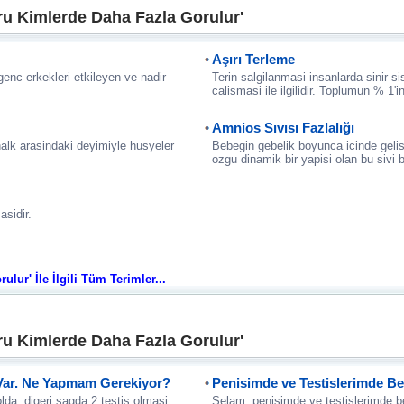
ru Kimlerde Daha Fazla Gorulur'
Aşırı Terleme
 genc erkekleri etkileyen ve nadir
Terin salgilanmasi insanlarda sinir s
calismasi ile ilgilidir. Toplumun % 1'
Amnios Sıvısı Fazlalığı
halk arasindaki deyimiyle husyeler
Bebegin gebelik boyunca icinde gelist
ozgu dinamik bir yapisi olan bu sivi b
sidir.
lur' İle İlgili Tüm Terimler...
ru Kimlerde Daha Fazla Gorulur'
 Var. Ne Yapmam Gerekiyor?
Penisimde ve Testislerimde Be
da, digeri sagda 2 testis olmasi
Selam, penisimde ve testislerimde be