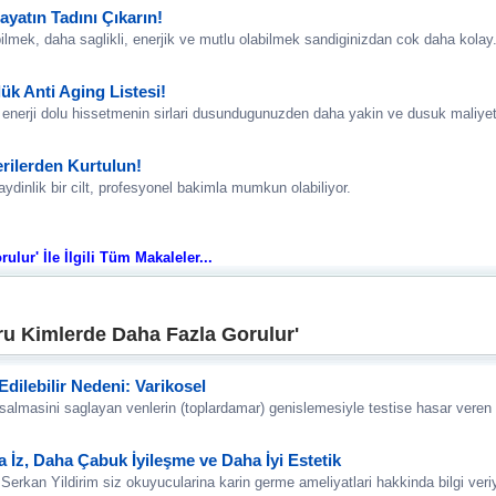
yatın Tadını Çıkarın!
lmek, daha saglikli, enerjik ve mutlu olabilmek sandiginizdan cok daha kolay
k Anti Aging Listesi!
erji dolu hissetmenin sirlari dusundugunuzden daha yakin ve dusuk maliyetli 
Derilerden Kurtulun!
dinlik bir cilt, profesyonel bakimla mumkun olabiliyor.
lur' İle İlgili Tüm Makaleler...
ru Kimlerde Daha Fazla Gorulur'
Edilebilir Nedeni: Varikosel
osalmasini saglayan venlerin (toplardamar) genislemesiyle testise hasar veren 
İz, Daha Çabuk İyileşme ve Daha İyi Estetik
erkan Yildirim siz okuyucularina karin germe ameliyatlari hakkinda bilgi veriy