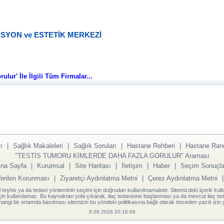
SYON ve ESTETİK MERKEZİ
lur' İle İlgili Tüm Firmalar...
ı
|
Sağlık Makaleleri
|
Sağlık Soruları
|
Hastane Rehberi
|
Hastane Ran
"TESTİS TUMORU KİMLERDE DAHA FAZLA GORULUR" Araması
na Sayfa
|
Kurumsal
|
Site Haritası
|
İletişim
|
Haber
|
Seçim Sonuçla
Verilen Korunması
|
Ziyaretçi Aydınlatma Metni
|
Çerez Aydınlatma Metni
l teşhis ya da tedavi yönteminin seçimi için doğrudan kullanılmamalıdır. Sitemizdeki içerik kull
için kullanılamaz. Bu kaynaktan yola çıkarak, ilaç tedavisine başlanması ya da mevcut ilaç teda
angi bir ortamda basılması sitemizin bu yöndeki politikasına bağlı olarak önceden yazılı izin g
8.08.2026 20:16:08