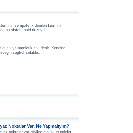
isteminin sempatetik denilen kisminin
inde bu sistem asiri duzeyde...
igi siviya amniotik sivi denir .Kendine
ebegin saglikli sekilde...
yaz Noktalar Var. Ne Yapmalıyım?
yaz noktalar var, sivilce buyuklugundeler.