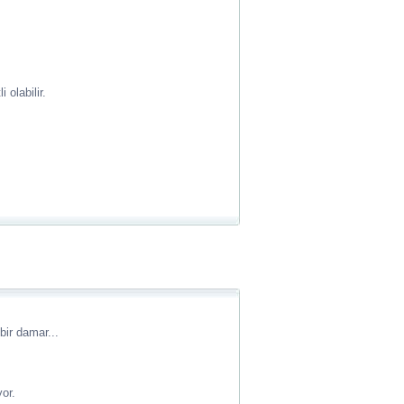
.
olabilir.
bir damar...
or.