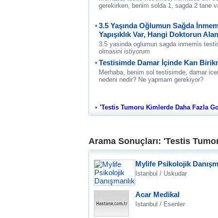
gerekirken, benim solda 1, sagda 2 tane v
3.5 Yaşında Oğlumun Sağda İnmemiş
Yapışıklık Var, Hangi Doktorun Ala
3.5 yasinda oglumun sagda inmemis testis,
olmasini istiyorum
Testisimde Damar İçinde Kan Birikm
Merhaba, benim sol testisimde, damar icer
nedeni nedir? Ne yapmam gerekiyor?
'Testis Tumoru Kimlerde Daha Fazla Goru
Arama Sonuçları: 'Testis Tumo
Mylife Psikolojik Danışm
Istanbul / Uskudar
Acar Medikal
Istanbul / Esenler