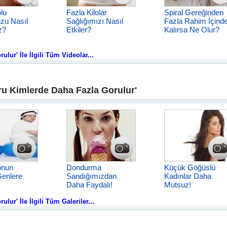
olu
Fazla Kilolar
Spiral Gereğinden
zu Nasıl
Sağlığımızı Nasıl
Fazla Rahim İçind
z?
Etkiler?
Kalırsa Ne Olur?
lur' İle İlgili Tüm Videolar...
ru Kimlerde Daha Fazla Gorulur'
onun
Dondurma
Küçük Göğüslü
enlere
Sandığımızdan
Kadınlar Daha
Daha Faydalı!
Mutsuz!
ur' İle İlgili Tüm Galeriler...