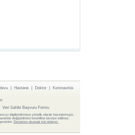
devu
|
Hastane
|
Doktor
|
Koronavirüs
rı
|
Veri Sahibi Başvuru Formu
anıcıyı bilgilendirmeye yönelik olarak hazırlanmıştır,
visinin değiştirilmesi kesinlikte tavsiye edilmez.
erektirir.
Devamını okumak için tıklayın.