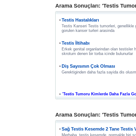
Arama Sonuçları: 'Testis Tumo
Testis Hastalıkları
Testis Kanseri Testis tumorleri, genellikle
gorulen kanser turleri arasinda
Testis İltihabı
Erkek genital organlarindan olan testisler 
skrotum denen bir torba icinde bulunurlar
Diş Sayısının Çok Olması
Gerektiginden daha fazla sayida dis olusma
'Testis Tumoru Kimlerde Daha Fazla Goru
Arama Sonuçları: 'Testis Tumo
Sağ Testis Kesemde 2 Tane Testis
Merhaba, testis kesemde, normalde biri sol