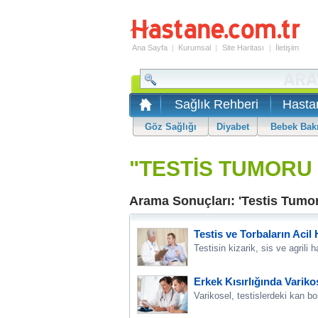
Ana Sayfa
|
Kurumsal
|
Site Haritası
|
İletişim
Sağlık Rehberi
Hasta
Göz Sağlığı
Diyabet
Bebek Bak
"TESTİS TUMORU
Arama Sonuçları: 'Testis Tumo
Testis ve Torbaların Acil
Testisin kizarik, sis ve agrili
Erkek Kısırlığında Variko
Varikosel, testislerdeki kan b