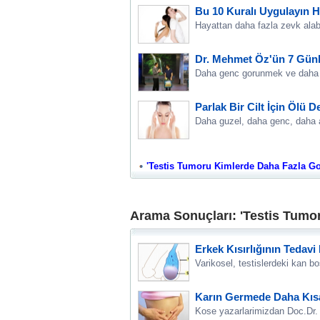
Bu 10 Kuralı Uygulayın Ha
Hayattan daha fazla zevk alabi
Dr. Mehmet Öz'ün 7 Günlü
Daha genc gorunmek ve daha en
Parlak Bir Cilt İçin Ölü 
Daha guzel, daha genc, daha ay
'Testis Tumoru Kimlerde Daha Fazla Goru
Arama Sonuçları: 'Testis Tumo
Erkek Kısırlığının Tedavi 
Varikosel, testislerdeki kan b
Karın Germede Daha Kısa 
Kose yazarlarimizdan Doc.Dr. S