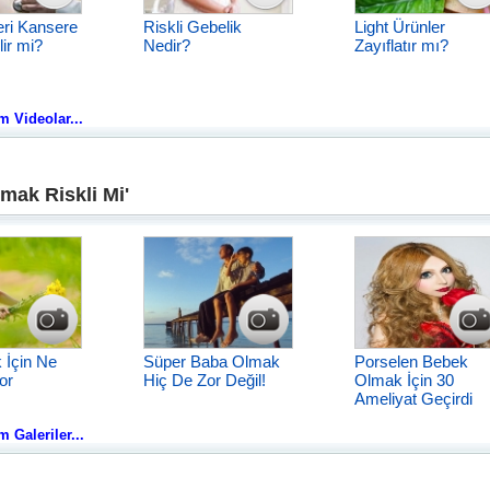
eri Kansere
Riskli Gebelik
Light Ürünler
ir mi?
Nedir?
Zayıflatır mı?
üm Videolar...
mak Riskli Mi'
 İçin Ne
Süper Baba Olmak
Porselen Bebek
or
Hiç De Zor Değil!
Olmak İçin 30
Ameliyat Geçirdi
m Galeriler...