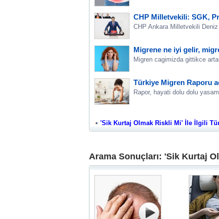
CHP Milletvekili: SGK, Pr
CHP Ankara Milletvekili Deniz 
Migrene ne iyi gelir, mig
Migren cagimizda gittikce artan
Türkiye Migren Raporu aç
Rapor, hayati dolu dolu yasamay
'Sik Kurtaj Olmak Riskli Mi' İle İlgili T
Arama Sonuçları: 'Sik Kurtaj Ol