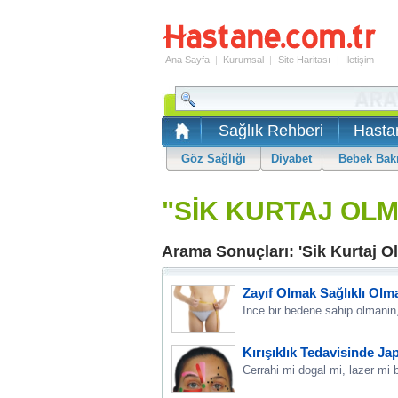
Ana Sayfa
|
Kurumsal
|
Site Haritası
|
İletişim
Sağlık Rehberi
Hasta
Göz Sağlığı
Diyabet
Bebek Bak
"SİK KURTAJ OLM
Arama Sonuçları: 'Sik Kurtaj Ol
Zayıf Olmak Sağlıklı Olm
Ince bir bedene sahip olmanin,
Kırışıklık Tedavisinde J
Cerrahi mi dogal mi, lazer mi b