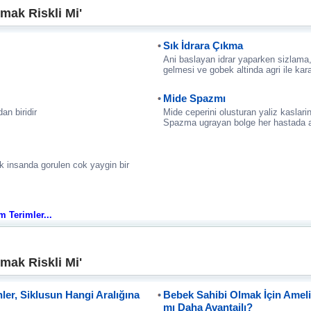
mak Riskli Mi'
Sık İdrara Çıkma
Ani baslayan idrar yaparken sizlama, 
gelmesi ve gobek altinda agri ile kara
Mide Spazmı
an biridir
Mide ceperini olusturan yaliz kaslari
Spazma ugrayan bolge her hastada ay
k insanda gorulen cok yaygin bir
m Terimler...
mak Riskli Mi'
er, Siklusun Hangi Aralığına
Bebek Sahibi Olmak İçin Amel
mı Daha Avantajlı?