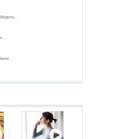
oldugunu...
n...
erini...