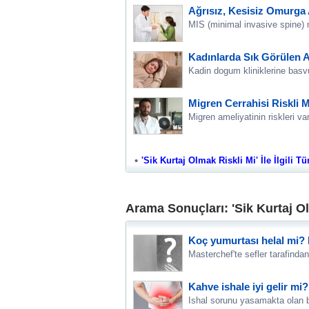
Ağrısız, Kesisiz Omurga 
MIS (minimal invasive spine) ne
Kadınlarda Sık Görülen A
Kadin dogum kliniklerine basvu
Migren Cerrahisi Riskli 
Migren ameliyatinin riskleri v
'Sik Kurtaj Olmak Riskli Mi' İle İlgili T
Arama Sonuçları: 'Sik Kurtaj Ol
Koç yumurtası helal mi? K
Masterchef'te sefler tarafinda
Kahve ishale iyi gelir mi?
Ishal sorunu yasamakta olan bi