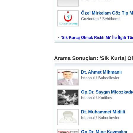
Özel Mirkelam Göz Tıp M
Gaziantep / Sehitkamil
'Sik Kurtaj Olmak Riskli Mi' İle İlgili T
Arama Sonuçları: 'Sik Kurtaj Ol
Dt. Ahmet Mihmanlı
Istanbul / Bahcelievler
Op.Dr. Saygın Micozkadı
Istanbul / Kadikoy
Dt. Muhammet Midilli
Istanbul / Bahcelievler
Op.Dr. Mine Kaymakçı