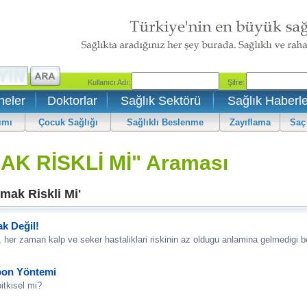
neler
Doktorlar
Sağlık Sektörü
Sağlık Haberle
ımı
Çocuk Sağlığı
Sağlıklı Beslenme
Zayıflama
Saç
AK RİSKLİ Mİ" Araması
mak Riskli Mi'
ak Değil!
 her zaman kalp ve seker hastaliklari riskinin az oldugu anlamina gelmedigi be
apon Yöntemi
itkisel mi?