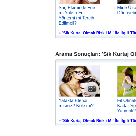
Saç Ekiminde Fue
Mide Üls
mi Yoksa Fut
Dönüşebil
Yöntemi mi Tercih
Edilmeli?
'Sik Kurtaj Olmak Riskli Mi' İle İlgili T
Arama Sonuçları: 'Sik Kurtaj Ol
Yatakta Efendi
Fit Olmak
misiniz? Köle mi?
Kadar Sp
Yapmalı?
'Sik Kurtaj Olmak Riskli Mi' İle İlgili Tü