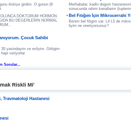
unu iliskiye girdim. O gunun (8
Merhabalar, kadin dogum hastanesind
i
sonucunda rahim kanallarim (tuplerim) 
Bel Fıtığım İçin Mikrocerrahi Y
M OLUNCA DOKTORUM HORMON
AGIDA BU DEGERLERIN NORMAL
Benim bel fitigim var. L4 L5 de mikro
RUM...
liyim ne oneriyorsunuz?
anıyorum. Çocuk Sahibi
. 30 yasindayim ve evliyim. Gittigim
hapi veriyorlar
üm Sorular...
mak Riskli Mi'
i, Travmatoloji Hastanesi
anesi