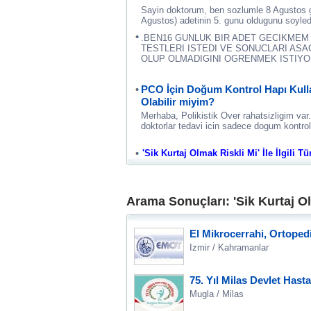
Sayin doktorum, ben sozlumle 8 Agustos g
Agustos) adetinin 5. gunu oldugunu soyled
.BEN16 GUNLUK BIR ADET GECIKME
TESTLERI ISTEDI VE SONUCLARI AS
OLUP OLMADIGINI OGRENMEK ISTIYO
PCO İçin Doğum Kontrol Hapı Kull
Olabilir miyim?
Merhaba, Polikistik Over rahatsizligim var
doktorlar tedavi icin sadece dogum kontrol 
'Sik Kurtaj Olmak Riskli Mi' İle İlgili T
Arama Sonuçları: 'Sik Kurtaj Ol
El Mikrocerrahi, Ortoped
Izmir / Kahramanlar
75. Yıl Milas Devlet Hast
Mugla / Milas