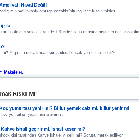
Ameliyatı Hayal Değil!
dir; minimal invasiv omurga cerrahisi'nin ingilizce kisaltilmisidir.
ğrılar
ran hastalarin yaklasik yuzde 1.3'unde siklus ortasina rasgelen agrilar gorulm
Mi?
ar mi? Migren ameliyatindan sonra olusabilecek yan etkiler neler?
üm Makaleler...
mak Riskli Mi'
oç yumurtası yenir mi? Billur yemek caiz mi, billur yenir mi
n koc yumurtasi yapilmasi istenmisti
 Kahve ishali geçirir mi, ishali keser mi?
rcok kisi tarafindan Kahve ishale iyi gelir mi? Sorusu merak ediliyor