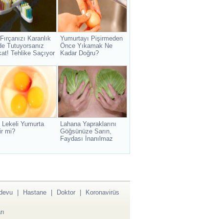
 Fırçanızı Karanlık
Yumurtayı Pişirmeden
de Tutuyorsanız
Önce Yıkamak Ne
kat! Tehlike Saçıyor
Kadar Doğru?
 Lekeli Yumurta
Lahana Yapraklarını
ir mi?
Göğsünüze Sarın,
Faydası İnanılmaz
devu
|
Hastane
|
Doktor
|
Koronavirüs
rı