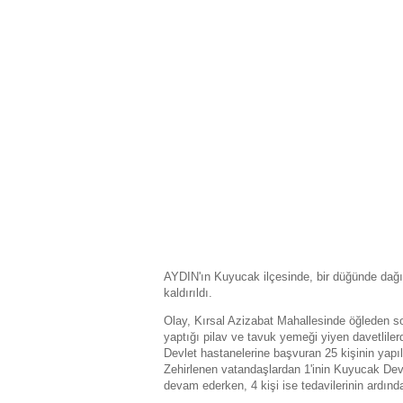
AYDIN'ın Kuyucak ilçesinde, bir düğünde dağıt
kaldırıldı.
Olay, Kırsal Azizabat Mahallesinde öğleden 
yaptığı pilav ve tavuk yemeği yiyen davetlile
Devlet hastanelerine başvuran 25 kişinin yapıl
Zehirlenen vatandaşlardan 1'inin Kuyucak Devl
devam ederken, 4 kişi ise tedavilerinin ardında