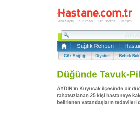
Ana Sayfa
|
Kurumsal
|
Site Haritası
|
İletişim
Sağlık Rehberi
Hasta
Göz Sağlığı
Diyabet
Bebek Bak
Düğünde Tavuk-Pila
AYDIN'ın Kuyucak ilçesinde bir dü
rahatsızlanan 25 kişi hastaneye kald
belirlenen vatandaşların tedavileri