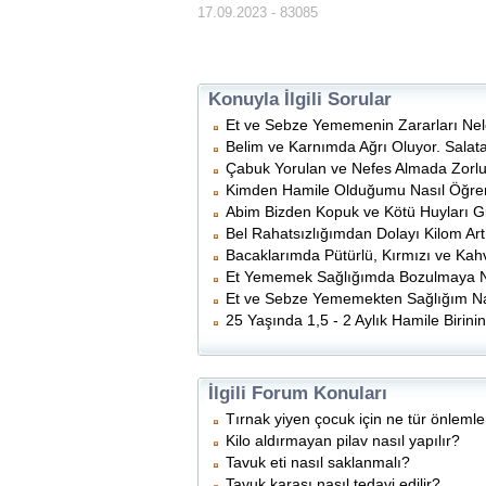
17.09.2023 - 83085
Konuyla İlgili Sorular
Et ve Sebze Yememenin Zararları Nel
Belim ve Karnımda Ağrı Oluyor. Salata
Çabuk Yorulan ve Nefes Almada Zorluk 
Kimden Hamile Olduğumu Nasıl Öğren
Abim Bizden Kopuk ve Kötü Huyları Git
Bel Rahatsızlığımdan Dolayı Kilom Ar
Bacaklarımda Pütürlü, Kırmızı ve Kahv
Et Yememek Sağlığımda Bozulmaya 
Et ve Sebze Yememekten Sağlığım Nas
25 Yaşında 1,5 - 2 Aylık Hamile Birin
İlgili Forum Konuları
Tırnak yiyen çocuk için ne tür önlemler
Kilo aldırmayan pilav nasıl yapılır?
Tavuk eti nasıl saklanmalı?
Tavuk karası nasıl tedavi edilir?