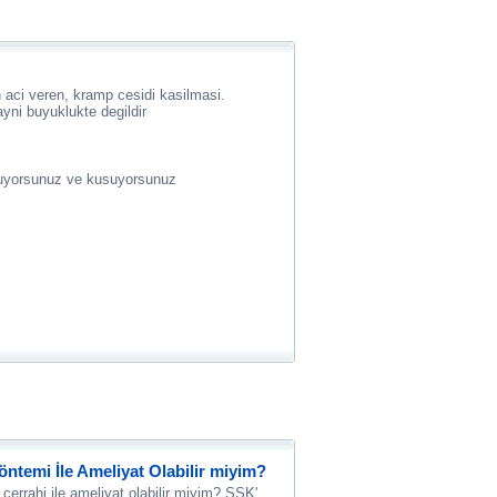
n aci veren, kramp cesidi kasilmasi.
ni buyuklukte degildir
oluyorsunuz ve kusuyorsunuz
öntemi İle Ameliyat Olabilir miyim?
 cerrahi ile ameliyat olabilir miyim? SSK'