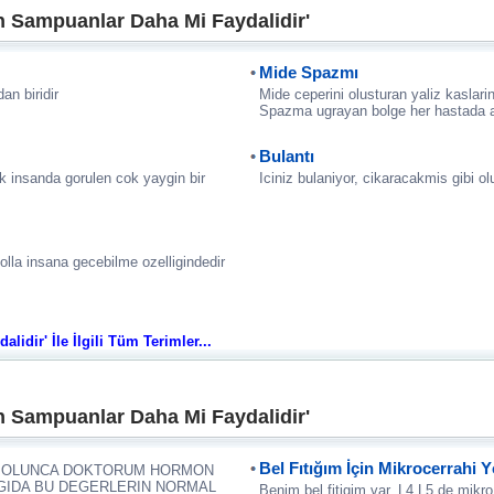
 Sampuanlar Daha Mi Faydalidir'
Mide Spazmı
an biridir
Mide ceperini olusturan yaliz kaslari
Spazma ugrayan bolge her hastada ay
Bulantı
k insanda gorulen cok yaygin bir
Iciniz bulaniyor, cikaracakmis gibi 
yolla insana gecebilme ozelligindedir
dir' İle İlgili Tüm Terimler...
 Sampuanlar Daha Mi Faydalidir'
Bel Fıtığım İçin Mikrocerrahi Y
M OLUNCA DOKTORUM HORMON
AGIDA BU DEGERLERIN NORMAL
Benim bel fitigim var. L4 L5 de mikro