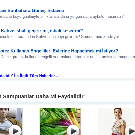
avi Sonbahara Güneş Tedavisi
e daha koyu gunleriyle birlikte, siz daha yorgun daha uykulu musunuz?
 Kahve ishali geçirir mi, ishali keser mi?
rcok kisi tarafindan Kahve ishale iyi gelir mi? Sorusu merak ediliyor
otez Kullanan Engellileri Evlerine Hapsetmek mi İstiyor?
Demir, protez kullanan engelli yurttaslarin artan kur artisi karsisinda magdur 
dir' İle İlgili Tüm Haberler...
 Sampuanlar Daha Mi Faydalidir'