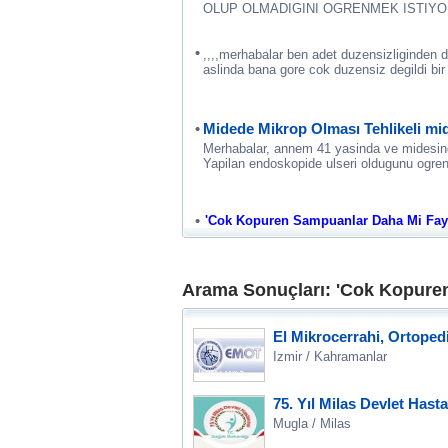
OLUP OLMADIGINI OGRENMEK ISTIYO
,,,,merhabalar ben adet duzensizliginden 
aslinda bana gore cok duzensiz degildi bi
Midede Mikrop Olması Tehlikeli mi
Merhabalar, annem 41 yasinda ve midesinde
Yapilan endoskopide ulseri oldugunu ogre
'Cok Kopuren Sampuanlar Daha Mi Faydal
Arama Sonuçları: 'Cok Kopuren
El Mikrocerrahi, Ortoped
Izmir / Kahramanlar
75. Yıl Milas Devlet Hast
Mugla / Milas