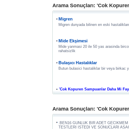
Arama Sonuçları: 'Cok Kopuren
Migren
Migren dunyada bilinen en eski hastaliklard
Mide Ekşimesi
Mide yanmasi 20 ile 50 yas arasinda birco
rahatsizlik
Bulaşıcı Hastalıklar
Butun bulasici hastaliklar bir veya birkac 
'Cok Kopuren Sampuanlar Daha Mi Faydali
Arama Sonuçları: 'Cok Kopuren
.BEN16 GUNLUK BIR ADET GECIKME
TESTLERI ISTEDI VE SONUCLARI AS