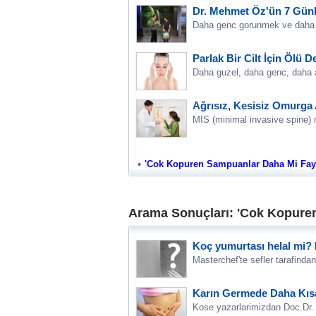
Dr. Mehmet Öz'ün 7 Günlü
Daha genc gorunmek ve daha en
Parlak Bir Cilt İçin Ölü 
Daha guzel, daha genc, daha ay
Ağrısız, Kesisiz Omurga 
MIS (minimal invasive spine) ne
'Cok Kopuren Sampuanlar Daha Mi Faydal
Arama Sonuçları: 'Cok Kopuren
Koç yumurtası helal mi? K
Masterchef'te sefler tarafinda
Karın Germede Daha Kısa 
Kose yazarlarimizdan Doc.Dr. S