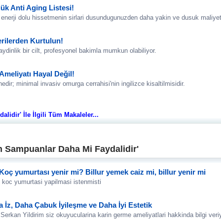
k Anti Aging Listesi!
erji dolu hissetmenin sirlari dusundugunuzden daha yakin ve dusuk maliyetli 
Derilerden Kurtulun!
dinlik bir cilt, profesyonel bakimla mumkun olabiliyor.
Ameliyatı Hayal Değil!
dir; minimal invasiv omurga cerrahisi'nin ingilizce kisaltilmisidir.
idir' İle İlgili Tüm Makaleler...
 Sampuanlar Daha Mi Faydalidir'
oç yumurtası yenir mi? Billur yemek caiz mi, billur yenir mi
n koc yumurtasi yapilmasi istenmisti
İz, Daha Çabuk İyileşme ve Daha İyi Estetik
erkan Yildirim siz okuyucularina karin germe ameliyatlari hakkinda bilgi veriy