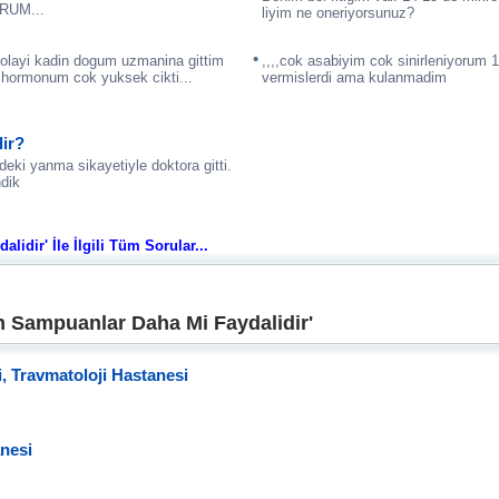
RUM...
liyim ne oneriyorsunuz?
dolayi kadin dogum uzmanina gittim
,,,,cok asabiyim cok sinirleniyorum 
r hormonum cok yuksek cikti...
vermislerdi ama kulanmadim
dir?
ki yanma sikayetiyle doktora gitti.
ndik
idir' İle İlgili Tüm Sorular...
 Sampuanlar Daha Mi Faydalidir'
i, Travmatoloji Hastanesi
anesi