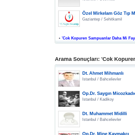
Özel Mirkelam Göz Tıp M
Gaziantep / Sehitkamil
'Cok Kopuren Sampuanlar Daha Mi Faydal
Arama Sonuçları: 'Cok Kopuren
Dt. Ahmet Mihmanlı
Istanbul / Bahcelievler
Op.Dr. Saygın Micozkadı
Istanbul / Kadikoy
Dt. Muhammet Midilli
Istanbul / Bahcelievler
Op.Dr. Mine Kaymakçı