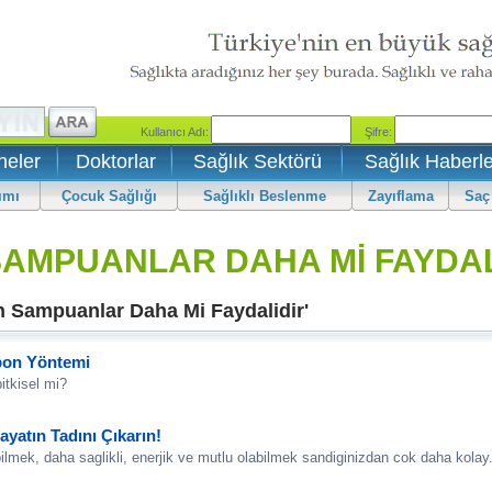
neler
Doktorlar
Sağlık Sektörü
Sağlık Haberle
ımı
Çocuk Sağlığı
Sağlıklı Beslenme
Zayıflama
Saç
AMPUANLAR DAHA Mİ FAYDALİ
 Sampuanlar Daha Mi Faydalidir'
apon Yöntemi
itkisel mi?
yatın Tadını Çıkarın!
lmek, daha saglikli, enerjik ve mutlu olabilmek sandiginizdan cok daha kolay