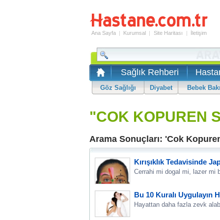
Ana Sayfa
|
Kurumsal
|
Site Haritası
|
İletişim
Sağlık Rehberi
Hasta
Göz Sağlığı
Diyabet
Bebek Bak
"COK KOPUREN S
Arama Sonuçları: 'Cok Kopuren
Kırışıklık Tedavisinde J
Cerrahi mi dogal mi, lazer mi b
Bu 10 Kuralı Uygulayın Ha
Hayattan daha fazla zevk alabi