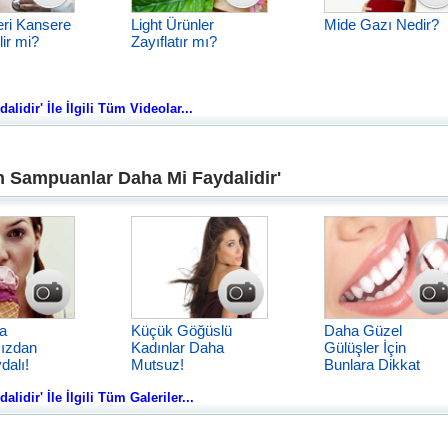
eri Kansere
Light Ürünler
Mide Gazı Nedir?
ir mi?
Zayıflatır mı?
dir' İle İlgili Tüm Videolar...
 Sampuanlar Daha Mi Faydalidir'
a
Küçük Göğüslü
Daha Güzel
ızdan
Kadınlar Daha
Gülüşler İçin
dalı!
Mutsuz!
Bunlara Dikkat
dir' İle İlgili Tüm Galeriler...