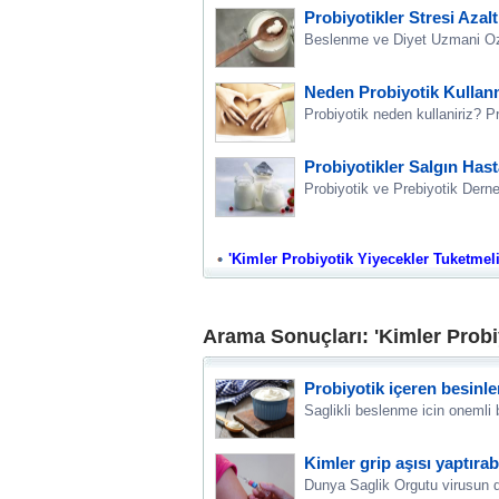
Probiyotikler Stresi Azalt
Beslenme ve Diyet Uzmani Ozge 
Neden Probiyotik Kullan
Probiyotik neden kullaniriz? P
Probiyotikler Salgın Hast
Probiyotik ve Prebiyotik Dern
'Kimler Probiyotik Yiyecekler Tuketmeli'
Arama Sonuçları: 'Kimler Probi
Probiyotik içeren besinle
Saglikli beslenme icin onemli b
Kimler grip aşısı yaptıra
Dunya Saglik Orgutu virusun degi