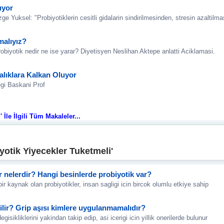
ıyor
Yuksel: "Probiyotiklerin cesitli gidalarin sindirilmesinden, stresin azaltilmas
malıyız?
robiyotik nedir ne ise yarar? Diyetisyen Neslihan Aktepe anlatti Aciklamasi.
alıklara Kalkan Oluyor
egi Baskani Prof
 İle İlgili Tüm Makaleler...
yotik Yiyecekler Tuketmeli'
r nelerdir? Hangi besinlerde probiyotik var?
ir kaynak olan probiyotikler, insan sagligi icin bircok olumlu etkiye sahip
bilir? Grip aşısı kimlere uygulanmamalıdır?
sikliklerini yakindan takip edip, asi icerigi icin yillik onerilerde bulunur