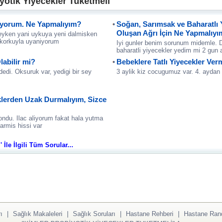
yotik Yiyecekler Tuketmeli'
ıyorum. Ne Yapmalıyım?
Soğan, Sarımsak ve Baharatlı
Oluşan Ağrı İçin Ne Yapmalıy
yken yani uykuya yeni dalmisken
 korkuyla uyaniyorum
Iyi gunler benim sorunum midemle. 
baharatli yiyecekler yedim mi 2 gun
labilir mi?
Bebeklere Tatlı Yiyecekler Ver
 dedi. Oksuruk var, yedigi bir sey
3 aylik kiz cocugumuz var. 4. aydan 
klerden Uzak Durmalıyım, Sizce
ndu. Ilac aliyorum fakat hala yutma
armis hissi var
İle İlgili Tüm Sorular...
ı
|
Sağlık Makaleleri
|
Sağlık Soruları
|
Hastane Rehberi
|
Hastane Ran