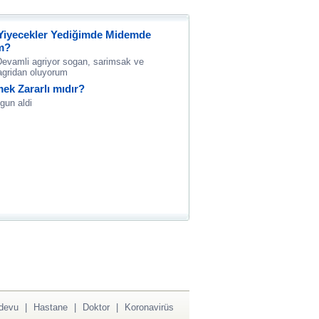
 Yiyecekler Yediğimde Midemde
ım?
Devamli agriyor sogan, sarimsak ve
 agridan oluyorum
mek Zararlı mıdır?
gun aldi
devu
|
Hastane
|
Doktor
|
Koronavirüs