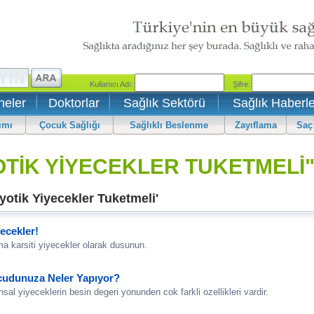
neler
Doktorlar
Sağlık Sektörü
Sağlık Haberle
ımı
Çocuk Sağlığı
Sağlıklı Beslenme
Zayıflama
Saç
TİK YİYECEKLER TUKETMELİ"
yotik Yiyecekler Tuketmeli'
ecekler!
a karsiti yiyecekler olarak dusunun.
cudunuza Neler Yapıyor?
sal yiyeceklerin besin degeri yonunden cok farkli ozellikleri vardir.