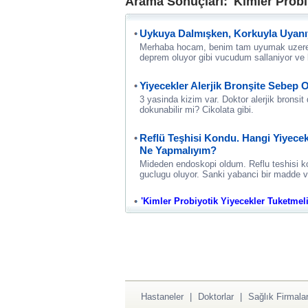
Arama Sonuçları: 'Kimler Probi
Uykuya Dalmışken, Korkuyla Uyan
Merhaba hocam, benim tam uyumak uzere
deprem oluyor gibi vucudum sallaniyor ve
Yiyecekler Alerjik Bronşite Sebep O
3 yasinda kizim var. Doktor alerjik bronsit
dokunabilir mi? Cikolata gibi.
Reflü Teşhisi Kondu. Hangi Yiyece
Ne Yapmalıyım?
Mideden endoskopi oldum. Reflu teshisi ko
guclugu oluyor. Sanki yabanci bir madde v
'Kimler Probiyotik Yiyecekler Tuketmeli' 
Hastaneler
|
Doktorlar
|
Sağlık Firmalar