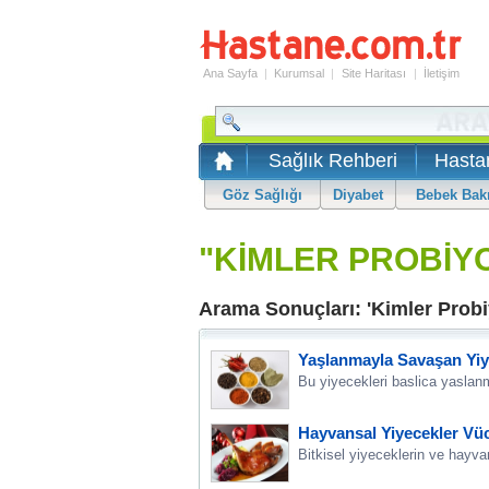
Ana Sayfa
|
Kurumsal
|
Site Haritası
|
İletişim
Sağlık Rehberi
Hasta
Göz Sağlığı
Diyabet
Bebek Bak
"KİMLER PROBİYO
Arama Sonuçları: 'Kimler Probi
Yaşlanmayla Savaşan Yiy
Bu yiyecekleri baslica yaslanm
Hayvansal Yiyecekler Vü
Bitkisel yiyeceklerin ve hayvan