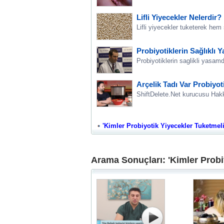
Lifli Yiyecekler Nelerdir?
Lifli yiyecekler tuketerek hem 
Probiyotiklerin Sağlıklı
Probiyotiklerin saglikli yasam
Arçelik Tadı Var Probiyot
ShiftDelete.Net kurucusu Hakk
'Kimler Probiyotik Yiyecekler Tuketmeli' 
Arama Sonuçları: 'Kimler Probi