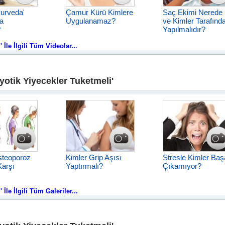
yurveda'
Çamur Kürü Kimlere
Saç Ekimi Nerede
a
Uygulanamaz?
ve Kimler Tarafınd
?
Yapılmalıdır?
İle İlgili Tüm Videolar...
yotik Yiyecekler Tuketmeli'
steoporoz
Kimler Grip Aşısı
Stresle Kimler Baş
Karşı
Yaptırmalı?
Çıkamıyor?
İle İlgili Tüm Galeriler...